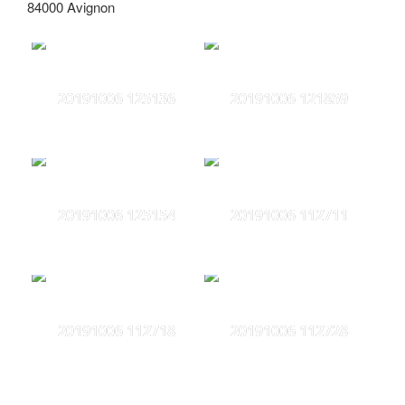
84000 Avignon
20191006 125136
20191006 121859
20191006 125154
20191006 112711
20191006 112718
20191006 112728