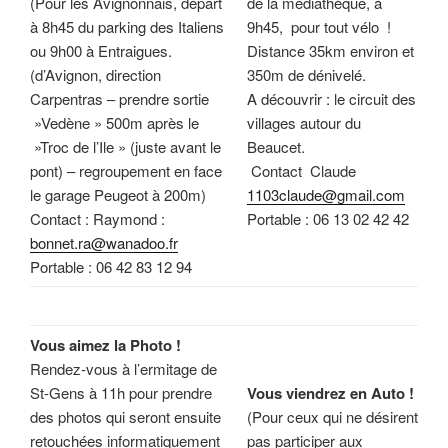
(Pour les Avignonnais, départ
de la médiathèque, à
à 8h45 du parking des Italiens
9h45, pour tout vélo !
ou 9h00 à Entraigues.
Distance 35km environ et
(d’Avignon, direction
350m de dénivelé.
Carpentras – prendre sortie
A découvrir : le circuit des
»Vedène » 500m après le
villages autour du
»Troc de l’Ile » (juste avant le
Beaucet.
pont) – regroupement en face
Contact Claude
le garage Peugeot à 200m)
1103claude@gmail.com
Contact : Raymond :
Portable : 06 13 02 42 42
bonnet.ra@wanadoo.fr
Portable : 06 42 83 12 94
Vous aimez la Photo !
Rendez-vous à l’ermitage de
St-Gens à 11h pour prendre
Vous viendrez en Auto !
des photos qui seront ensuite
(Pour ceux qui ne désirent
retouchées informatiquement
pas participer aux