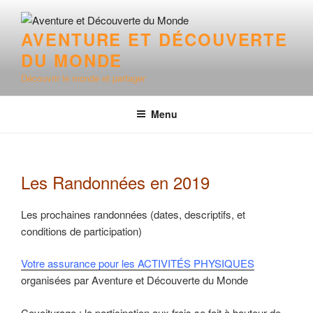
Aller
au
AVENTURE ET DÉCOUVERTE
contenu
DU MONDE
principal
Découvrir le monde et partager
Menu
Les Randonnées en 2019
Les prochaines randonnées (dates, descriptifs, et
conditions de participation)
Votre assurance pour les ACTIVITÉS PHYSIQUES
organisées par Aventure et Découverte du Monde
Covoiturage : la participation aux frais se fait à hauteur de