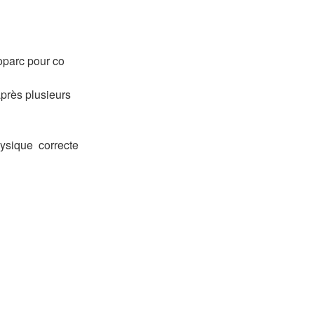
oparc pour co
après plusieurs
hysique correcte