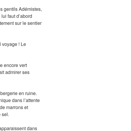
es gentils Adémistes,
 lui faut d’abord
ement sur le sentier
il voyage ! Le
e encore vert
ait admirer ses
 bergerie en ruine.
nique dans l’attente
 de marrons et
 sel.
 apparaissent dans