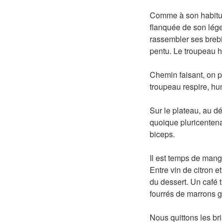
Comme à son habitude
flanquée de son légen
rassembler ses brebi
pentu. Le troupeau ha
Chemin faisant, on pa
troupeau respire, hum
Sur le plateau, au d
quoique pluricentena
biceps.
Il est temps de mange
Entre vin de citron 
du dessert. Un café 
fourrés de marrons gl
Nous quittons les br