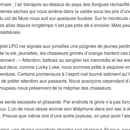
rnale ; l’air transpire au-dessus du pays des Sorgues réchauff
e pierres sèches qui nous amène dans la vallée sous les plis d’un
 col de Murs nous suit sur quelques foulées. Sur le monticule 
es ailes depuis longtemps n’est pas près de s’envoler. Mais peut
médiévale.
let LPO me signale aux jumelles une poignée de jeunes perdrix
z de la vie, jeunettes, les chasseurs grimés d’orange hantent ces 
ennent : « Attention, battues au sanglier les mercredis et les w
vaut deux, comme Lucky Luke, nous sommes prêts à esquiver e
perdues. Certains promeneurs à l’esprit mal tourné estiment qu’i
 de prêter attention aux passants. Nous avançons cependant d’u
troupeau nous préservent de la méprise des chasseurs.
e sente escarpée et glissante. Par endroits le givre n’a pas fon
x. L’un de nous laisse sonner son téléphone dans son sac à do
e. Preuve que même lors d’une sortie joyeuse, on peut avoir l’ala
emins, une chaise manchote cherche son chasseur. Et nous, nous