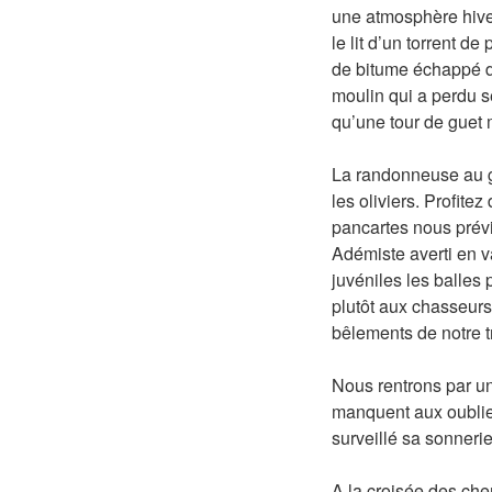
une atmosphère hive
le lit d’un torrent d
de bitume échappé du
moulin qui a perdu s
qu’une tour de guet 
La randonneuse au gi
les oliviers. Profite
pancartes nous prévi
Adémiste averti en 
juvéniles les balles 
plutôt aux chasseurs
bêlements de notre 
Nous rentrons par un
manquent aux oublieu
surveillé sa sonneri
A la croisée des ch