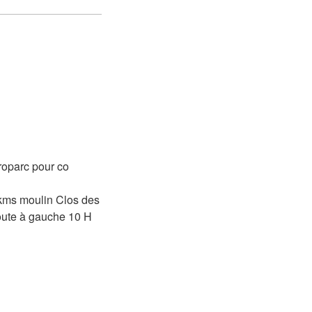
roparc pour co
3 kms moulin Clos des
route à gauche 10 H