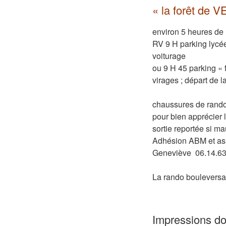
« la forêt de 
environ 5 heures de
RV 9 H parking lycée
voiturage
ou 9 H 45 parking « 
virages ; départ de 
chaussures de rando
pour bien apprécier 
sortie reportée si m
Adhésion ABM et ass
Geneviève 06.14.63
La rando bouleversa
Impressions do