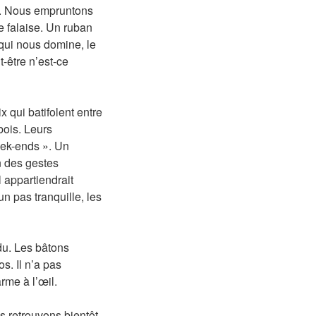
é. Nous empruntons
e falaise. Un ruban
qui nous domine, le
-être n’est-ce
 qui batifolent entre
bois. Leurs
eek-ends ». Un
n des gestes
l appartiendrait
n pas tranquille, les
du. Les bâtons
s. Il n’a pas
rme à l’œil.
 retrouvons bientôt