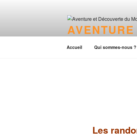
Aller
au
contenu
AVENTURE
principal
Découvrir le monde et partager
Accueil
Qui sommes-nous ?
Les rando