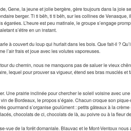
, Gene, la jeune et jolie bergère, gère toujours dans la joie s
daire berger. Ti ti bêh, ti ti bêh, sur les collines de Venasque, il
s égarées. L’heure est peu matinale, le groupe s’engage prompt
letant s’étire en un instant.
rle à couvert du loup qui hurlait dans les bois. Que fait-il ? Qu’
e l’air frais et joue avec les volutes vaporeuses.
étour du chemin, nous ne manquons pas de saluer le vieux chên
ire, lequel pour prouver sa vigueur, étend ses bras musclés et f
r. Une prairie inclinée pour chercher le soleil voisine avec une
et vin de Bordeaux, le propos s’égaie. Chacun croque son pique-
très gourmand s’organise goulûment : petits gâteaux à la crème
acés, chocolats de ci, chocolats de là, au poivre ou à la fleur de
ise-vue de la forêt domaniale. Blauvac et le Mont-Ventoux nous