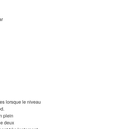
ar
es lorsque le niveau
ed.
n plein
de deux