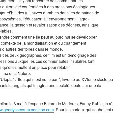
t Miquelon, ils y ont rencontré des communautés
es qui ont été confrontées à des pressions écologiques.
jourd’hui des initiatives durables dans les domaines de
écosystèmes, l’éducation à l’environnement, l’agro-
ance, la gestion et revalorisation des déchets, ainsi que
lables.
rendre comment une île peut aujourd’hui se développer
 contexte de la mondialisation et du changement
er d’autres territoires dans le monde.
de ces deux géographes, ce film est un témoignage des
ressions auxquelles ces communautés insulaires font
es qu’elles mettent en place pour rétablir
omme et la Nature.
 “Utopia” : “lieu qui n’est nulle part”, inventé au XVIème siècle pa
ste anglais qui imagina une société idéale sur une île
ection le 6 mai à l’espace Folard de Morières, Fanny Rubia, la ré
.geodyssees-expedition.com
. Pour les curieux qui souhaitent 