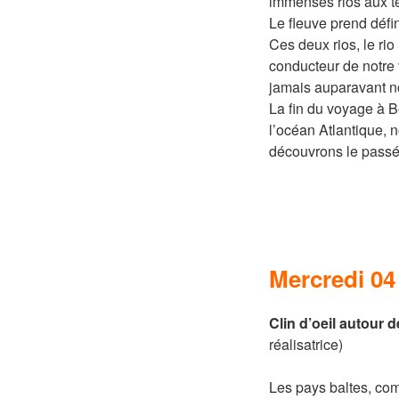
immenses rios aux te
Le fleuve prend déf
Ces deux rios, le ri
conducteur de notre
jamais auparavant no
La fin du voyage à 
l’océan Atlantique, 
découvrons le passé 
Mercredi 0
Clin d’oeil autour 
réalisatrice)
Les pays baltes, com