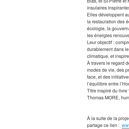
Blas, et St-Pierre e
insulaires inspirant
Elles développent au
la restauration des 
écologie, la gouvern
les énergies renouve
Leur objectif : comp
durablement dans le
climatique, et inspir
À travers le regard 
modes de vie, des p
face, et des initiativ
l’équilibre entre l’H
Titre inspiré du livre
Thomas MORE, humani
À la suite de la proj
partage ce lien :
www