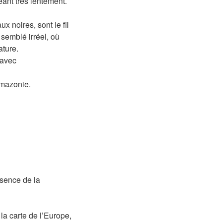
eant très lentement.
 noires, sont le fil
semblé irréel, où
ature.
 avec
Amazonie.
ésence de la
la carte de l’Europe,