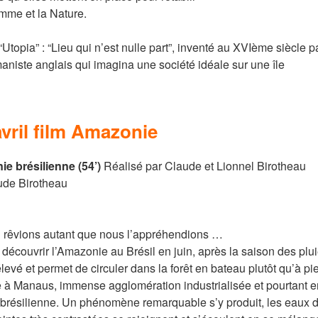
omme et la Nature.
e “Utopia” : “Lieu qui n’est nulle part”, inventé au XVIème siècle p
ste anglais qui imagina une société idéale sur une île
avril film Amazonie
e brésilienne (54’)
Réalisé par Claude et Lionnel Birotheau
ude Birotheau
 rêvions autant que nous l’appréhendions …
écouvrir l’Amazonie au Brésil en juin, après la saison des plui
levé et permet de circuler dans la forêt en bateau plutôt qu’à pi
 à Manaus, immense agglomération industrialisée et pourtant e
brésilienne. Un phénomène remarquable s’y produit, les eaux 