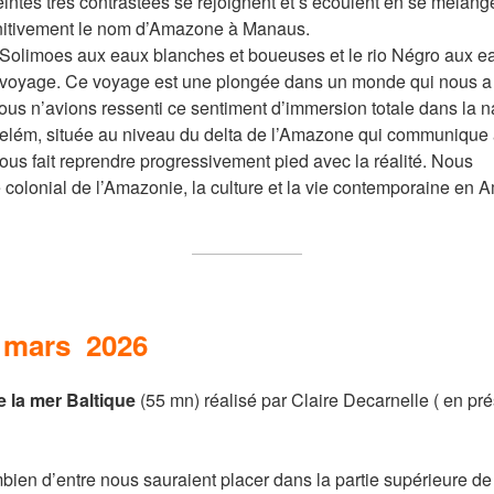
intes très contrastées se rejoignent et s’écoulent en se mélang
initivement le nom d’Amazone à Manaus.
o Solimoes aux eaux blanches et boueuses et le rio Négro aux eaux
 voyage. Ce voyage est une plongée dans un monde qui nous a 
us n’avions ressenti ce sentiment d’immersion totale dans la n
Belém, située au niveau du delta de l’Amazone qui communique
nous fait reprendre progressivement pied avec la réalité. Nous
colonial de l’Amazonie, la culture et la vie contemporaine en 
4 mars 2026
de la mer Baltique
(55 mn) réalisé par Claire Decarnelle ( en pr
bien d’entre nous sauraient placer dans la partie supérieure de 