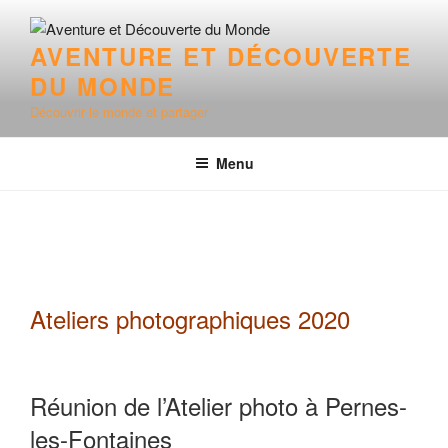
Aller
au
AVENTURE ET DÉCOUVERTE
contenu
DU MONDE
principal
Découvrir le monde et partager
Menu
Ateliers photographiques 2020
Réunion de l’Atelier photo à Pernes-
les-Fontaines