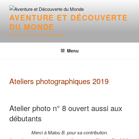
Aller
au
AVENTURE ET DÉCOUVERTE
contenu
DU MONDE
principal
Découvrir le monde et partager
Menu
Ateliers photographiques 2019
Atelier photo n° 8 ouvert aussi aux
débutants
Merci à Malou B. pour sa contribution.