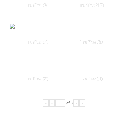
Truffes (3)
Truffes (10)
Truffes (7)
Truffes (6)
Truffes (2)
Truffes (1)
«
‹
of
3
›
»