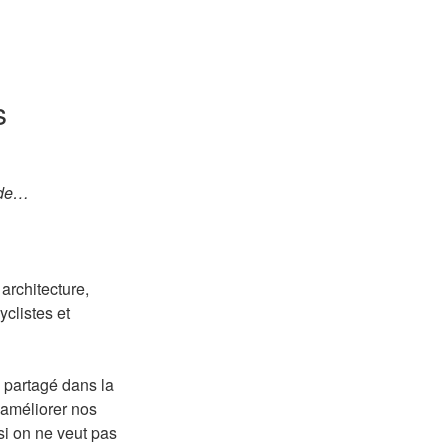
s
nde…
architecture,
yclistes et
s partagé dans la
’améliorer nos
 si on ne veut pas