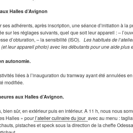
aux Halles d’Avignon
ses adhérents, après inscription, une séance d’initiation à la p
 sur les réglages suivants, quel que soit leur appareil : – l’ouv
sse d’obturation, – la sensibilité (ISO).
Les habitués de l’atelie
(et leur appareil photo) avec les débutants pour une aide plus e
 en autonomie.
tivités liées à l’inauguration du tramway ayant été annulées en c
é modifiée.
eures aux Halles d’Avignon.
, bien sûr, en extérieur puis en intérieur. A 11 h, nous nous so
des Halles » pour
l’atelier culinaire du jour
avec au menu : tagliat
tichauts, pistaches et speck sous la direction de la cheffe Odess
tichaut.