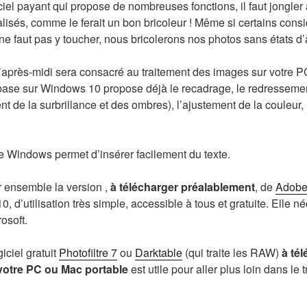
ciel payant qui propose de nombreuses fonctions, il faut jongler 
lisés, comme le ferait un bon bricoleur ! Même si certains consi
s ne faut pas y toucher, nous bricolerons nos photos sans états 
l’après-midi sera consacré au traitement des images sur votre PC
base sur Windows 10 propose déjà le recadrage, le redressement
t de la surbrillance et des ombres), l’ajustement de la couleur, 
de Windows permet d’insérer facilement du texte.
 ensemble la version ,
à télécharger préalablement
, de
Adobe
 d’utilisation très simple, accessible à tous et gratuite. Elle né
osoft.
ogiciel gratuit
Photofiltre 7
ou
Darktable
(qui traite les RAW)
à té
votre PC ou Mac portable
est utile pour aller plus loin dans le 