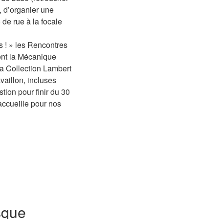
, d’organier une
 de rue à la focale
s ! » les Rencontres
ent la Mécanique
La Collection Lambert
aillon, incluses
stion pour finir du 30
accueille pour nos
sque