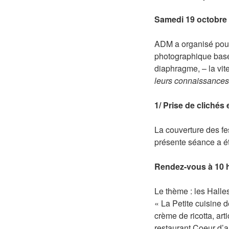
Samedi 19 octobre 
ADM a organisé pour 
photographique basée
diaphragme, – la vite
leurs connaissances 
1/ Prise de clichés
La couverture des fes
présente séance a ét
Rendez-vous à 10 h
Le thème : les Halles
« La Petite cuisine 
crème de ricotta, ar
restaurant Coeur d’ar