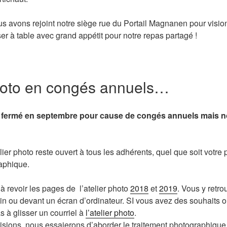
s avons rejoint notre siège rue du Portail Magnanen pour visio
ser à table avec grand appétit pour notre repas partagé !
photo en congés annuels…
ra fermé en septembre pour cause de congés annuels mais no
elier photo reste ouvert à tous les adhérents, quel que soit votre 
aphique.
 à revoir les pages de l’atelier photo
2018
et
2019
. Vous y retr
rain ou devant un écran d’ordinateur. SI vous avez des souhaits 
as à glisser un courriel à
l’atelier photo
.
isions, nous essaierons d’aborder le traitement photographique