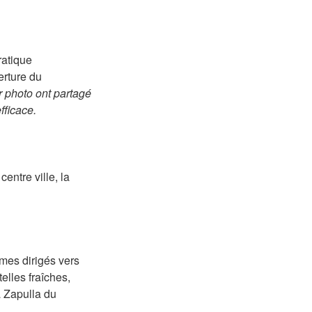
ratique
erture du
r photo ont partagé
fficace.
entre ville, la
mmes dirigés vers
elles fraîches,
a Zapulla du