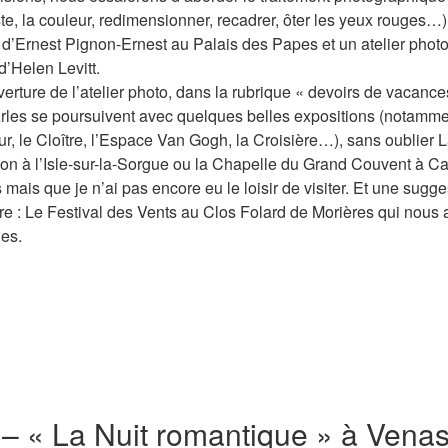
ste, la couleur, redimensionner, recadrer, ôter les yeux rouges…)
n d’Ernest Pignon-Ernest au Palais des Papes et un atelier photo
’Helen Levitt.
verture de l’atelier photo, dans la rubrique « devoirs de vacance
rles se poursuivent avec quelques belles expositions (notamm
, le Cloître, l’Espace Van Gogh, la Croisière…), sans oublier 
n à l’Isle-sur-la-Sorgue ou la Chapelle du Grand Couvent à Cav
es mais que je n’ai pas encore eu le loisir de visiter. Et une sugge
e : Le Festival des Vents au Clos Folard de Morières qui nous 
les.
6 – « La Nuit romantique » à Vena