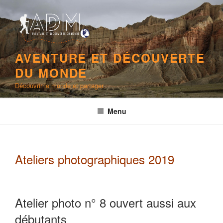
Aller
au
contenu
principal
AVENTURE ET DÉCOUVERTE
DU MONDE
Découvrir le monde et partager
Menu
Ateliers photographiques 2019
Atelier photo n° 8 ouvert aussi aux
débutants