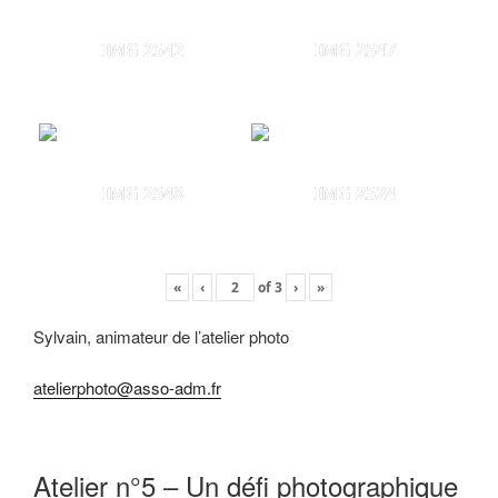
IMG 2542
IMG 2547
IMG 2548
IMG 2524
«
‹
of
3
›
»
Sylvain, animateur de l’atelier photo
atelierphoto@asso-adm.fr
Atelier n°5 – Un défi photographique