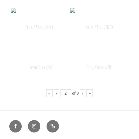
Truffes (11)
Truffes (12)
Truffes (8)
Truffes (4)
«
‹
of
3
›
»
facebook
instagram
Nous
contacter