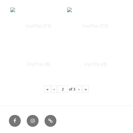
Truffes (11)
Truffes (12)
Truffes (8)
Truffes (4)
«
‹
of
3
›
»
facebook
instagram
Nous
contacter