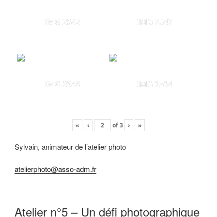
IMG 2542
IMG 2547
IMG 2548
IMG 2524
«
‹
of
3
›
»
Sylvain, animateur de l’atelier photo
atelierphoto@asso-adm.fr
Atelier n°5 – Un défi photographique