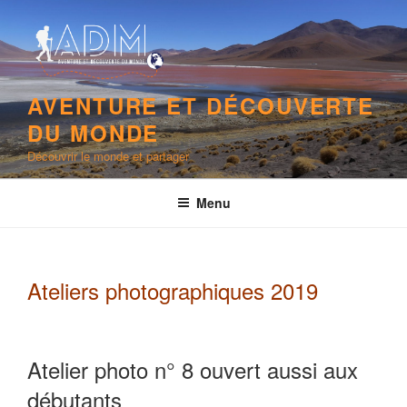
Aller
au
contenu
principal
AVENTURE ET DÉCOUVERTE
DU MONDE
Découvrir le monde et partager
Menu
Ateliers photographiques 2019
Atelier photo n° 8 ouvert aussi aux
débutants