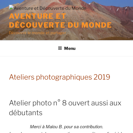
Aller
au
AVENTURE ET
contenu
DÉCOUVERTE DU MONDE
principal
Découvrir le monde et partager
Menu
Ateliers photographiques 2019
Atelier photo n° 8 ouvert aussi aux
débutants
Merci à Malou B. pour sa contribution.