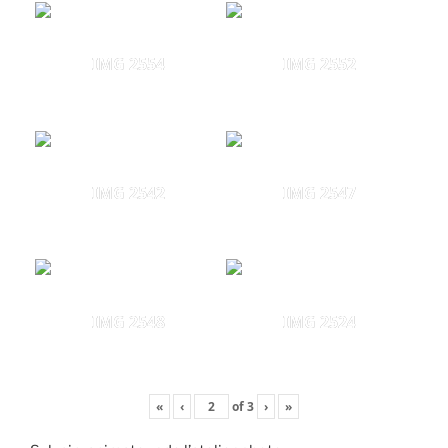
IMG 2554
IMG 2552
IMG 2542
IMG 2547
IMG 2548
IMG 2524
«
‹
of
3
›
»