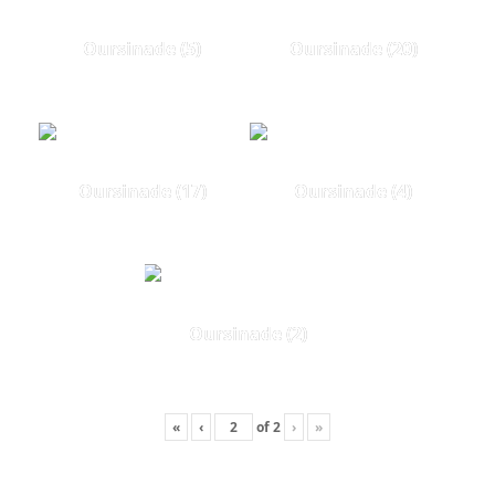
Oursinade (5)
Oursinade (20)
Oursinade (17)
Oursinade (4)
Oursinade (2)
«
‹
of
2
›
»