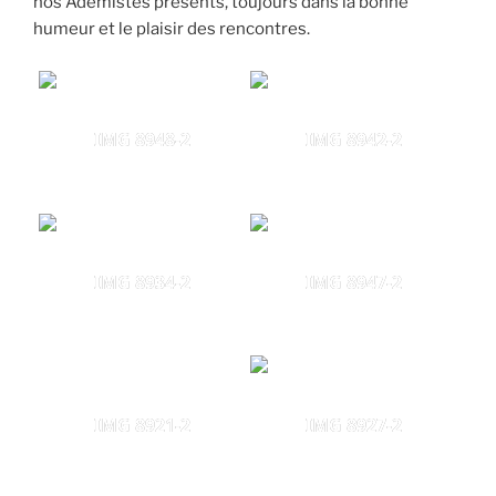
nos Adémistes présents, toujours dans la bonne
humeur et le plaisir des rencontres.
IMG 8948-2
IMG 8942-2
IMG 8934-2
IMG 8947-2
IMG 8921-2
IMG 8927-2