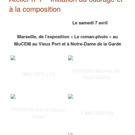
à la composition
Le samedi 7 avril
Marseille, de l’exposition « Le roman-photo » au
MuCEM au Vieux Port et à Notre-Dame de la Garde
P1410505 Maison de
IMG 0051 c (1)
Paul Valéry
P1410548 vers le pique-
s IMG 9953 (1)
nique