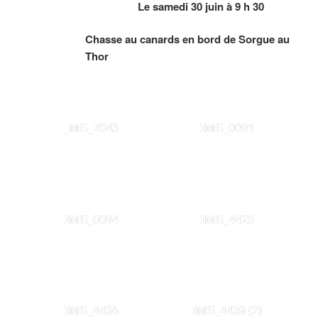
Le samedi 30 juin à 9 h 30
Chasse au canards en bord de Sorgue au
Thor
_MG_7043
IMG_0091
IMG_0094
IMG_4425
IMG_4436
IMG_4439 (2)