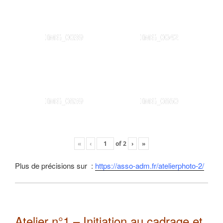
IMG_0039
IMG_0042
IMG_0859
IMG_0860
«
‹
of
2
›
»
Plus de précisions sur :
https://asso-adm.fr/atelierphoto-2/
Atelier n°1 – Initiation au cadrage et