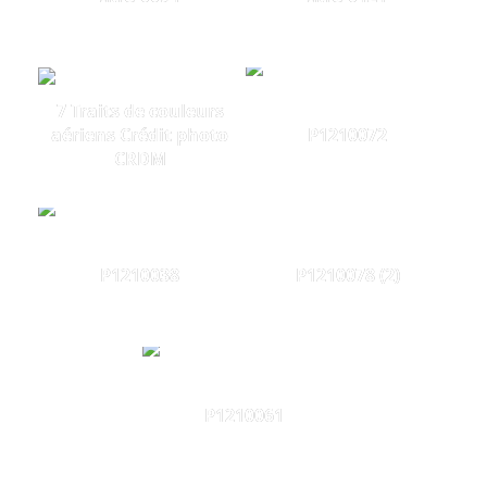
7 Traits de couleurs
aériens Crédit photo
P1210072
CRDM
P1210038
P1210078 (2)
P1210061