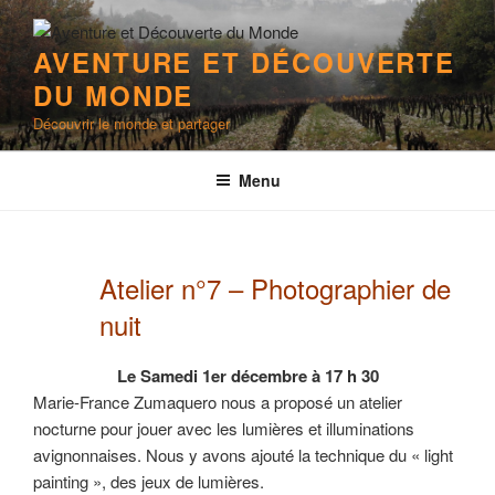
Aller
au
AVENTURE ET DÉCOUVERTE
contenu
DU MONDE
principal
Découvrir le monde et partager
Menu
Atelier n°7 – Photographier de
nuit
Le Samedi 1er décembre à 17 h 30
Marie-France Zumaquero nous a proposé un atelier
nocturne pour jouer avec les lumières et illuminations
avignonnaises. Nous y avons ajouté la technique du « light
painting », des jeux de lumières.