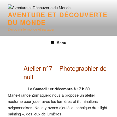
Aller
au
AVENTURE ET DÉCOUVERTE
contenu
DU MONDE
principal
Découvrir le monde et partager
Menu
Atelier n°7 – Photographier de
nuit
Le Samedi 1er décembre à 17 h 30
Marie-France Zumaquero nous a proposé un atelier
nocturne pour jouer avec les lumières et illuminations
avignonnaises. Nous y avons ajouté la technique du « light
painting », des jeux de lumières.