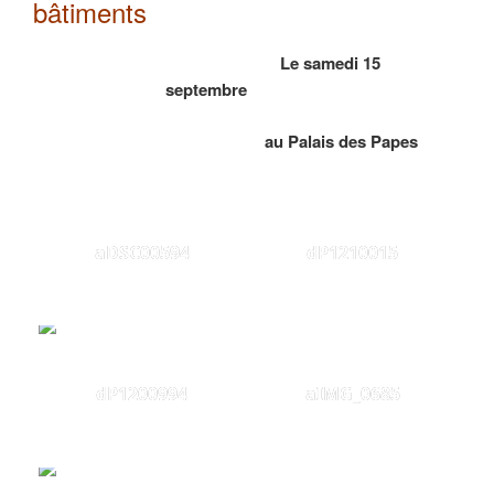
bâtiments
Le samedi 15
septembre
au Palais des Papes
aDSC00594
dP1210015
dP1200994
aIMG_0685