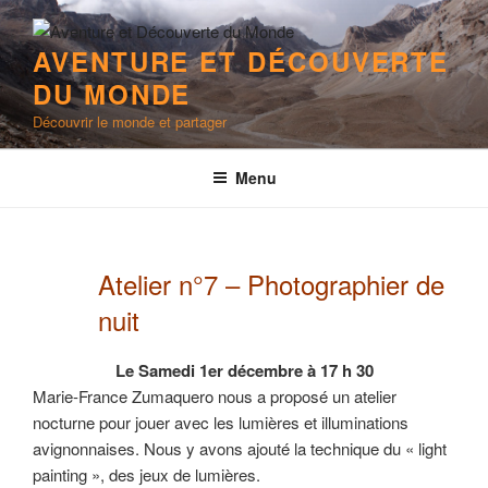
Aller
au
AVENTURE ET DÉCOUVERTE
contenu
DU MONDE
principal
Découvrir le monde et partager
Menu
Atelier n°7 – Photographier de
nuit
Le Samedi 1er décembre à 17 h 30
Marie-France Zumaquero nous a proposé un atelier
nocturne pour jouer avec les lumières et illuminations
avignonnaises. Nous y avons ajouté la technique du « light
painting », des jeux de lumières.