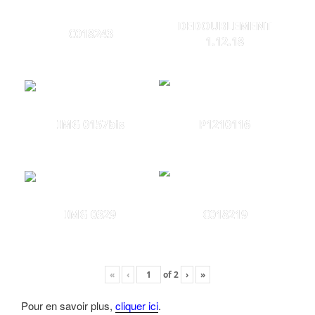
DEDOUBLEMENT
C018243
1.12.18
IMG 0157bis
P1210116
IMG 0329
C018219
«
‹
of
2
›
»
Pour en savoir plus,
cliquer ici
.