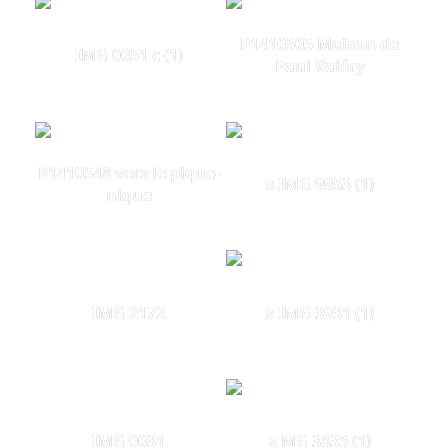
P1410505 Maison de
IMG 0051 c (1)
Paul Valéry
P1410548 vers le pique-
s IMG 9953 (1)
nique
IMG 2172
s IMG 3931 (1)
IMG 0031
s MG 3835 (1)