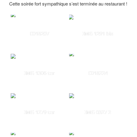
Cette soirée fort sympathique s’est terminée au restaurant !
C018207
IMG 1291 bis
IMG 1306 ter
C018224
IMG 1279 ter
IMG 0327 2