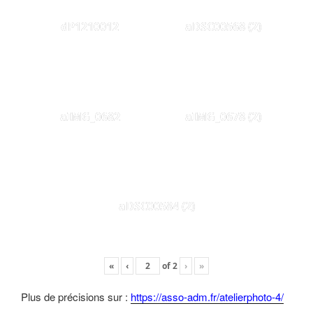
dP1210012
aDSC00568 (2)
aIMG_0682
aIMG_0678 (2)
aDSC00584 (2)
«
‹
of
2
›
»
Plus de précisions sur :
https://asso-adm.fr/atelierphoto-4/