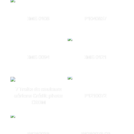
IMG 0108
P1040857
IMG 0094
IMG 0121
7 Traits de couleurs
aériens Crédit photo
P1210072
CRDM