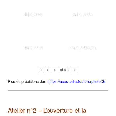
IMG_0094
IMG_4425
IMG_4436
IMG_4439 (2)
«
‹
of
3
›
»
Plus de précisions dur :
https://asso-adm.fr/atelierphoto-3/
Atelier n°2 – L’ouverture et la