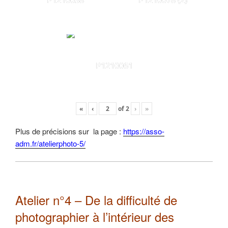
P1210038
P1210078 (2)
P1210061
«
‹
of
2
›
»
Plus de précisions sur la page :
https://asso-
adm.fr/atelierphoto-5/
Atelier n°4 – De la difficulté de
photographier à l’intérieur des