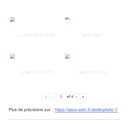
s IMG 0016 d (1)
IMG 0037
s IMG 3922 (1)
IMG 9927 (2)
«
‹
of
4
›
»
Plus de précisions sur :
https://asso-adm.fr/atelierphoto-1/