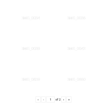
IMG_0034
IMG_0036
IMG_0039
IMG_0042
IMG_0859
IMG_0860
«
‹
of
2
›
»