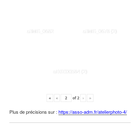
aIMG_0682
aIMG_0678 (2)
aDSC00584 (2)
«
‹
of
2
›
»
Plus de précisions sur :
https://asso-adm.fr/atelierphoto-4/