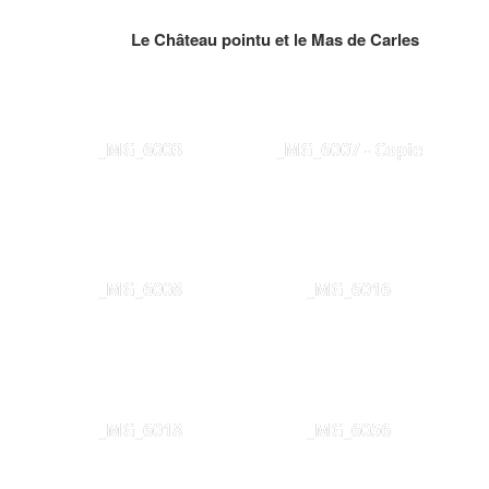
Le Château pointu et le Mas de Carles
_MG_6003
_MG_6007 - Copie
_MG_6008
_MG_6016
_MG_6018
_MG_6056