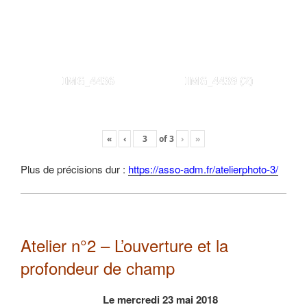
IMG_4436
IMG_4439 (2)
«
‹
of
3
›
»
Plus de précisions dur :
https://asso-adm.fr/atelierphoto-3/
Atelier n°2 – L’ouverture et la
profondeur de champ
Le mercredi 23 mai 2018