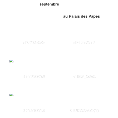
septembre
au Palais des Papes
aDSC00594
dP1210015
dP1200994
aIMG_0685
dP1210012
aDSC00568 (2)