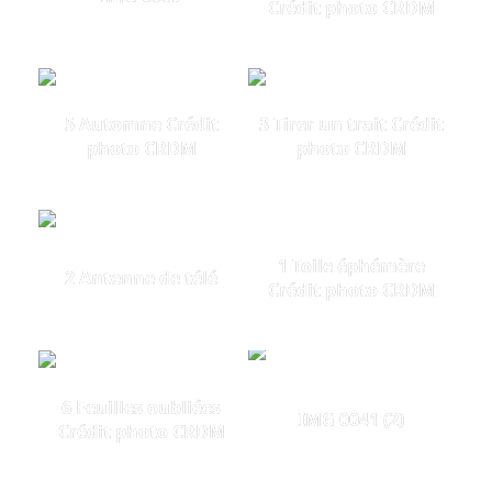
Crédit photo CRDM
5 Automne Crédit
3 Tirer un trait Crédit
photo CRDM
photo CRDM
1 Toile éphémère
2 Antenne de télé
Crédit photo CRDM
6 Feuilles oubliées
IMG 0041 (2)
Crédit photo CRDM