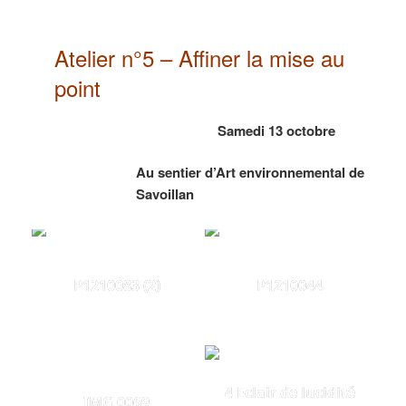
Atelier n°5 – Affiner la mise au
point
Samedi 13 octobre
Au sentier d’Art environnemental de
Savoillan
P1210083 (2)
P1210044
4 Eclair de lucidité
IMG 0069