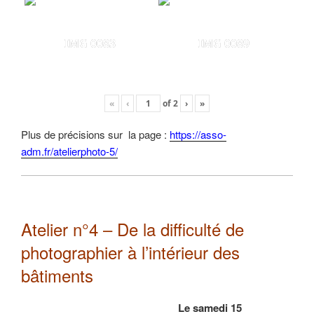
IMG 0083
IMG 0089
«
‹
of
2
›
»
Plus de précisions sur la page :
https://asso-
adm.fr/atelierphoto-5/
Atelier n°4 – De la difficulté de
photographier à l’intérieur des
bâtiments
Le samedi 15