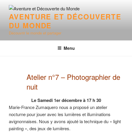
Aller
au
AVENTURE ET DÉCOUVERTE
contenu
DU MONDE
principal
Découvrir le monde et partager
Menu
Atelier n°7 – Photographier de
nuit
Le Samedi 1er décembre à 17 h 30
Marie-France Zumaquero nous a proposé un atelier
nocturne pour jouer avec les lumières et illuminations
avignonnaises. Nous y avons ajouté la technique du « light
painting », des jeux de lumières.