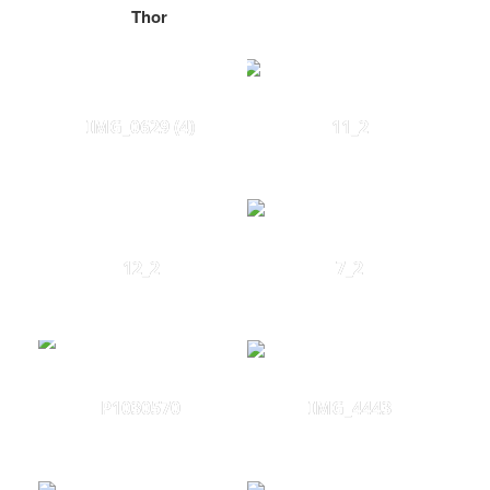
Thor
IMG_0629 (4)
11_2
12_2
7_2
P1030570
IMG_4443