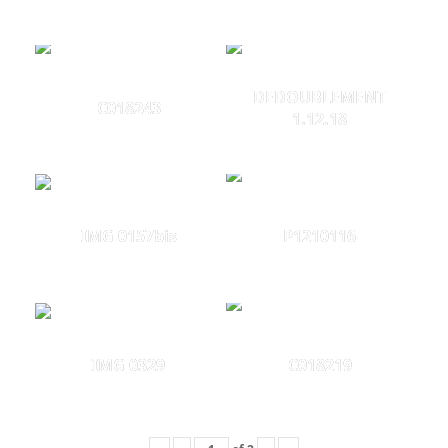
DEDOUBLEMENT
C018243
1.12.18
IMG 0157bis
P1210116
IMG 0329
C018219