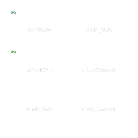
dP1200994
aIMG_0685
dP1210012
aDSC00568 (2)
aIMG_0682
aIMG_0678 (2)