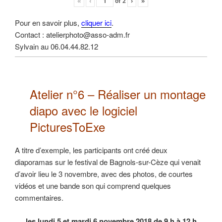
«
‹
of
2
›
»
Pour en savoir plus,
cliquer ici
.
Contact : atelierphoto@asso-adm.fr
Sylvain au 06.04.44.82.12
Atelier n°6 –
Réaliser un montage
diapo
avec le logiciel
PicturesToExe
A titre d’exemple, les participants ont créé deux
diaporamas sur le festival de Bagnols-sur-Cèze qui venait
d’avoir lieu le 3 novembre, avec des photos, de courtes
vidéos et une bande son qui comprend quelques
commentaires.
les lundi 5 et mardi 6 novembre 2018 de 9 h à 12 h