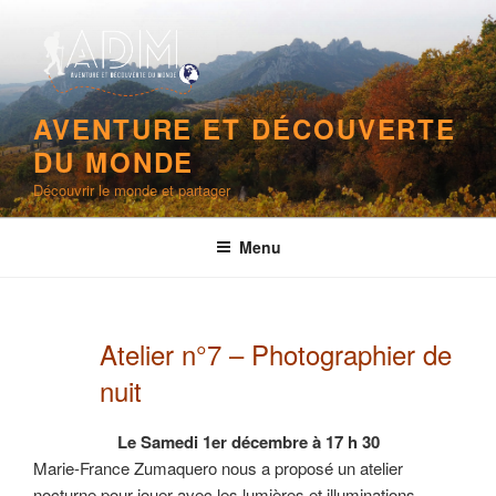
Aller
au
contenu
principal
AVENTURE ET DÉCOUVERTE
DU MONDE
Découvrir le monde et partager
Menu
Atelier n°7 – Photographier de
nuit
Le Samedi 1er décembre à 17 h 30
Marie-France Zumaquero nous a proposé un atelier
nocturne pour jouer avec les lumières et illuminations