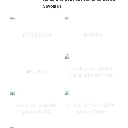
Savoillan
P1210083 (2)
P1210044
4 Eclair de lucidité
IMG 0069
Crédit photo CRDM
5 Automne Crédit
3 Tirer un trait Crédit
photo CRDM
photo CRDM