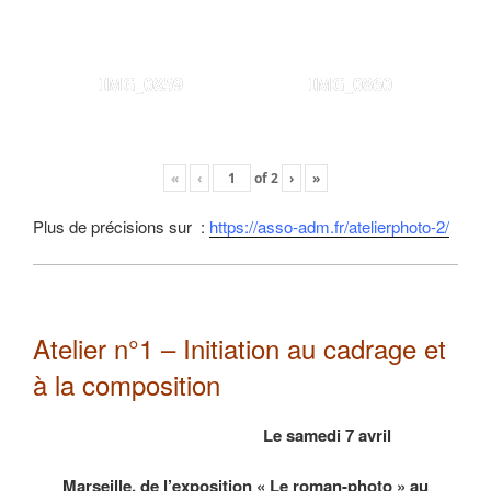
IMG_0859
IMG_0860
«
‹
of
2
›
»
Plus de précisions sur :
https://asso-adm.fr/atelierphoto-2/
Atelier n°1 – Initiation au cadrage et
à la composition
Le samedi 7 avril
Marseille, de l’exposition « Le roman-photo » au