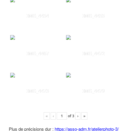
IMG_4454
IMG_4455
IMG_4467
IMG_4472
IMG_4473
IMG_4479
«
‹
of
3
›
»
Plus de précisions dur :
https://asso-adm.fr/atelierphoto-3/