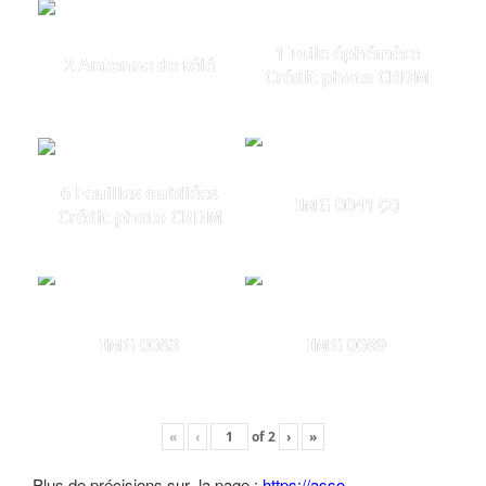
1 Toile éphémère
2 Antenne de télé
Crédit photo CRDM
6 Feuilles oubliées
IMG 0041 (2)
Crédit photo CRDM
IMG 0083
IMG 0089
«
‹
of
2
›
»
Plus de précisions sur la page :
https://asso-