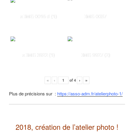
s IMG 0016 d (1)
IMG 0037
s IMG 3922 (1)
IMG 9927 (2)
«
‹
of
4
›
»
Plus de précisions sur :
https://asso-adm.fr/atelierphoto-1/
2018, création de l’atelier photo !