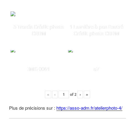
5 Tracés Crédit photo
1 Lumière à pas feutré
CRDM
Crédit photo CRDM
IMG 0061
a7
«
‹
of
2
›
»
Plus de précisions sur :
https://asso-adm.fr/atelierphoto-4/