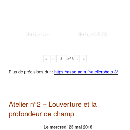
IMG_4436
IMG_4439 (2)
«
‹
of
3
›
»
Plus de précisions dur :
https://asso-adm.fr/atelierphoto-3/
Atelier n°2 – L’ouverture et la
profondeur de champ
Le mercredi 23 mai 2018