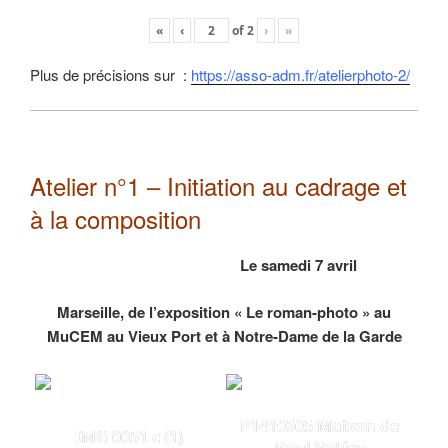
«
‹
of
2
›
»
Plus de précisions sur :
https://asso-adm.fr/atelierphoto-2/
Atelier n°1 – Initiation au cadrage et
à la composition
Le samedi 7 avril
Marseille, de l’exposition « Le roman-photo » au
MuCEM au Vieux Port et à Notre-Dame de la Garde
P1410505 Maison de
IMG 0051 c (1)
Paul Valéry