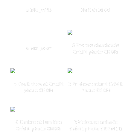
aIMG_4945
IMG 0106 (2)
6 Secrets chuchotés
aIMG_5092
Crédit photo CRDM
4 Droit devant Crédit
3 En descendant Crédit
photo CRDM
Photo CRDM
8 Ombre et lumière
2 Visiteurs animés
Crédit photo CRDM
Crédit photo CRDM (1)