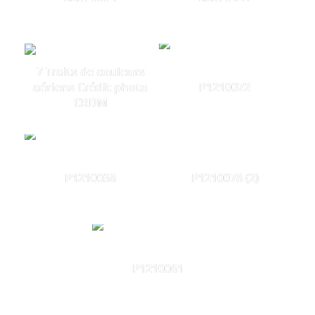
7 Traits de couleurs
aériens Crédit photo
P1210072
CRDM
P1210038
P1210078 (2)
P1210061