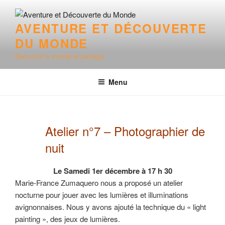
Aller
au
AVENTURE ET DÉCOUVERTE
contenu
DU MONDE
principal
Découvrir le monde et partager
Menu
Atelier n°7 – Photographier de
nuit
Le Samedi 1er décembre à 17 h 30
Marie-France Zumaquero nous a proposé un atelier
nocturne pour jouer avec les lumières et illuminations
avignonnaises. Nous y avons ajouté la technique du « light
painting », des jeux de lumières.