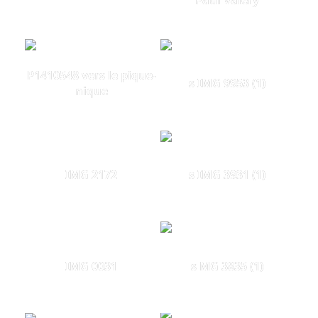
P1410548 vers le pique-
s IMG 9953 (1)
nique
IMG 2172
s IMG 3931 (1)
IMG 0031
s MG 3835 (1)