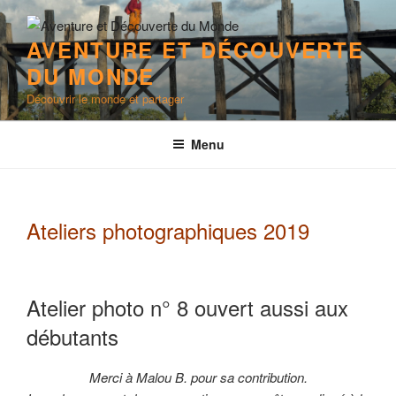
Aller
au
AVENTURE ET DÉCOUVERTE
contenu
DU MONDE
principal
Découvrir le monde et partager
Menu
Ateliers photographiques 2019
Atelier photo n° 8 ouvert aussi aux
débutants
Merci à Malou B. pour sa contribution.