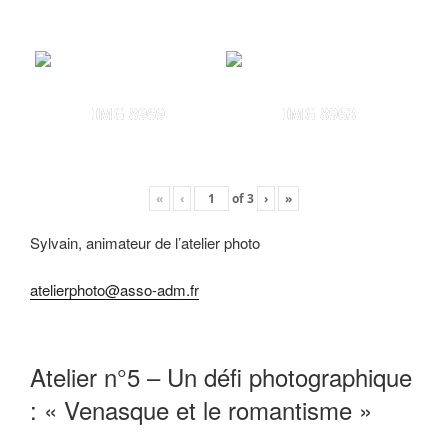
IMG 8969
IMG 8963
«
‹
of
3
›
»
Sylvain, animateur de l’atelier photo
atelierphoto@asso-adm.fr
Atelier n°5 – Un défi photographique
: « Venasque et le romantisme »