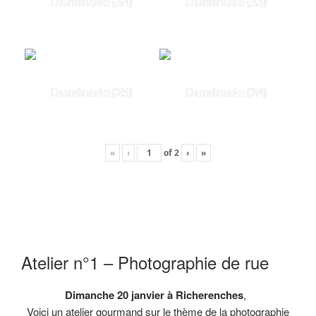
Oursinade (34)
Oursinade (33)
Oursinade (25)
Oursinade (24)
«
‹
of
2
›
»
Atelier n°1 – Photographie de rue
Dimanche 20 janvier à Richerenches
,
Voici un atelier gourmand sur le thème de la photographie