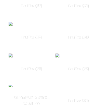
Truffes (42)
Truffes (31)
Truffes (32)
Truffes (38)
Truffes (28)
Truffes (29)
OLYMPUS DIGITAL
Truffes (21)
CAMERA