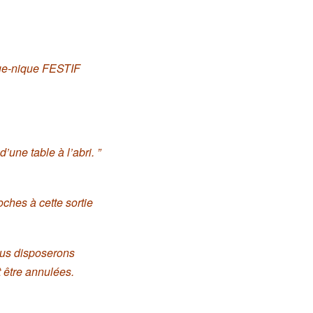
que-nique FESTIF
une table à l’abri. ”
ches à cette sortie
us disposerons
t être annulées.