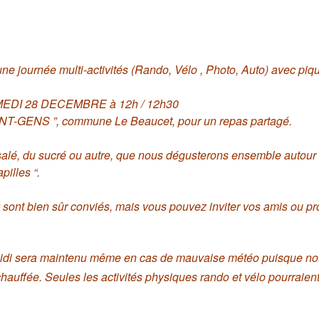
e journée multi-activités (Rando, Vélo , Photo, Auto) avec pi
MEDI 28 DECEMBRE à 12h / 12h30
AINT-GENS ”, commune Le Beaucet, pour un repas partagé.
lé, du sucré ou autre, que nous dégusterons ensemble autour d’
pilles “.
 sont bien sûr conviés, mais vous pouvez inviter vos amis ou pro
midi sera maintenu même en cas de mauvaise météo puisque no
chauffée. Seules les activités physiques rando et vélo pourraien