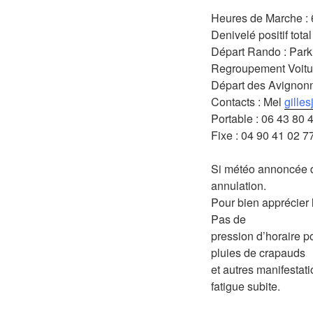
Heures de Marche : 
Denivelé positif tota
Départ Rando : Parki
Regroupement Voitur
Départ des Avignonna
Contacts : Mel
gille
Portable : 06 43 80 4
Fixe : 04 90 41 02 77
Si météo annoncée do
annulation.
Pour bien apprécier 
Pas de
pression d’horaire po
pluies de crapauds
et autres manifesta
fatigue subite.