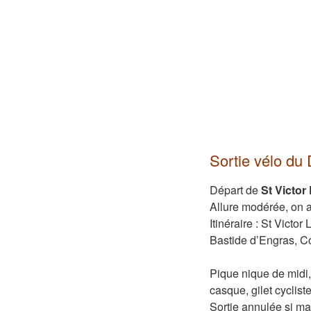
Sortie vélo d
Départ de
St Victor
Allure modérée, on a
Itinéraire : St Victo
Bastide d’Engras, Co
Pique nique de midi,
casque, gilet cyclist
Sortie annulée si ma