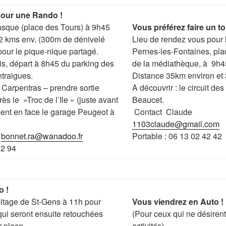
pour une Rando !
sque (place des Tours) à 9h45
Vous préférez faire un to
2 kms env. (300m de dénivelé
Lieu de rendez vous pour l
 pour le pique-nique partagé.
Pernes-les-Fontaines, pla
s, départ à 8h45 du parking des
de la médiathèque, à 9h45
ntraigues.
Distance 35km environ et
n Carpentras – prendre sortie
A découvrir : le circuit des
 le »Troc de l’Ile » (juste avant
Beaucet.
ment en face le garage Peugeot à
Contact Claude
1103claude@gmail.com
:
bonnet.ra@wanadoo.fr
Portable : 06 13 02 42 42
12 94
o !
itage de St-Gens à 11h pour
Vous viendrez en Auto !
ui seront ensuite retouchées
(Pour ceux qui ne désirent
 place.
activités)