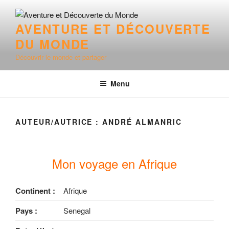
Aller
au
AVENTURE ET DÉCOUVERTE
contenu
DU MONDE
principal
Découvrir le monde et partager
Menu
AUTEUR/AUTRICE :
ANDRÉ ALMANRIC
Mon voyage en Afrique
Continent :
Afrique
Pays :
Senegal