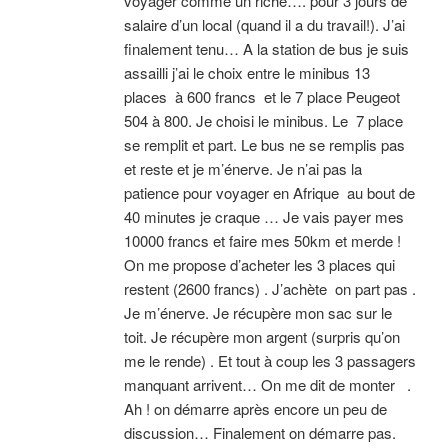
voyager comme un riche…. pour 3 jours de
salaire d’un local (quand il a du travail!). J’ai
finalement tenu… A la station de bus je suis
assailli j’ai le choix entre le minibus 13
places à 600 francs et le 7 place Peugeot
504 à 800. Je choisi le minibus. Le 7 place
se remplit et part. Le bus ne se remplis pas
et reste et je m’énerve. Je n’ai pas la
patience pour voyager en Afrique au bout de
40 minutes je craque … Je vais payer mes
10000 francs et faire mes 50km et merde !
On me propose d’acheter les 3 places qui
restent (2600 francs) . J’achète on part pas .
Je m’énerve. Je récupère mon sac sur le
toit. Je récupère mon argent (surpris qu’on
me le rende) . Et tout à coup les 3 passagers
manquant arrivent… On me dit de monter .
Ah ! on démarre après encore un peu de
discussion… Finalement on démarre pas.