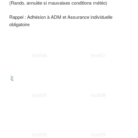
(Rando. annulée si mauvaises conditions météo)
Rappel : Adhésion à ADM et Assurance individuelle
obligatoire
bed06
bed07
bed02
bed08
bed09
bed03