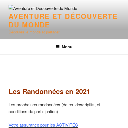
Aller
au
AVENTURE ET DÉCOUVERTE
contenu
DU MONDE
principal
Découvrir le monde et partager
Menu
Les Randonnées en 2021
Les prochaines randonnées (dates, descriptifs, et
conditions de participation)
Votre assurance pour les ACTIVITÉS