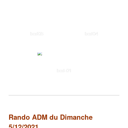
bed05
bed04
bed-01
Rando ADM du Dimanche
5/12/2021