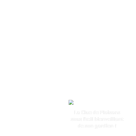
La Clue de Plaisans
sous l’œil bienveillant
de son gardien !