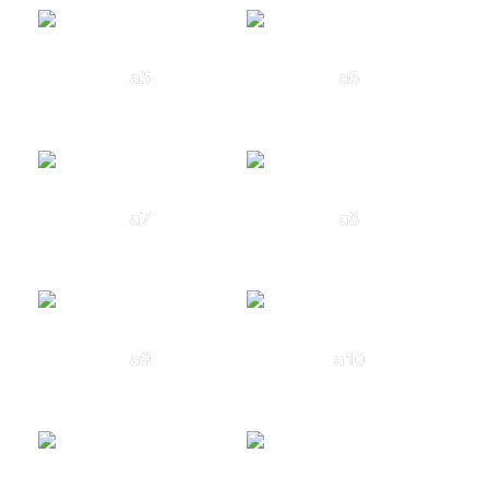
a5
a6
a7
a8
a9
a10