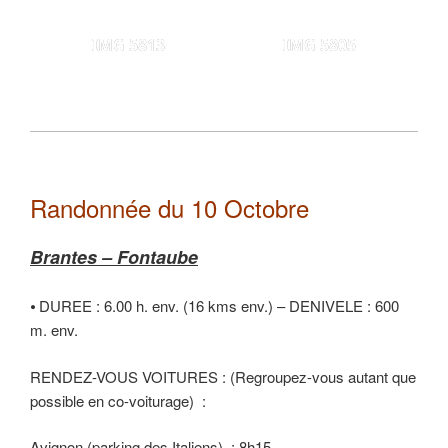
IMG 5813
IMG 5805
Randonnée du 10 Octobre
Brantes – Fontaube
⦁ DUREE : 6.00 h. env. (16 kms env.) – DENIVELE : 600
m. env.
RENDEZ-VOUS VOITURES : (Regroupez-vous autant que
possible en co-voiturage) :
Avignon (parking des Italiens) : 8h15