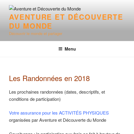
Aller
au
AVENTURE ET DÉCOUVERTE
contenu
DU MONDE
principal
Découvrir le monde et partager
Menu
Les Randonnées en 2018
Les prochaines randonnées (dates, descriptifs, et
conditions de participation)
Votre assurance pour les ACTIVITÉS PHYSIQUES
organisées par Aventure et Découverte du Monde
Covoiturage : la participation aux frais se fait à hauteur de