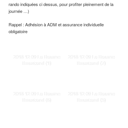
rando indiquées ci dessus, pour profiter pleinement de la
journée …)
Rappel : Adhésion à ADM et assurance individuelle
obligatoire
2018 12 09 La Baume
2018 12 09 La Baume
Roustand (1)
Roustand (7)
2018 12 09 La Baume
2018 12 09 La Baume
Roustand (6)
Roustand (5)