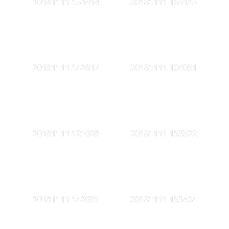
20181111 153414
20181111 165125
20181111 142617
20181111 104051
20181111 121028
20181111 153522
20181111 142931
20181111 153404