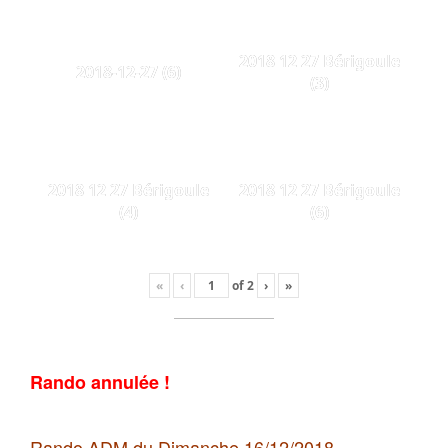
2018 12 27 Bérigoule
2018-12-27 (6)
(3)
2018 12 27 Bérigoule
2018 12 27 Bérigoule
(4)
(6)
«
‹
of
2
›
»
Rando annulée !
Rando ADM du Dimanche 16/12/2018