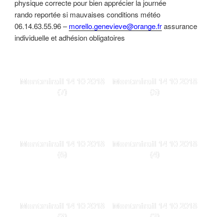
physique correcte pour bien apprécier la journée
rando reportée si mauvaises conditions météo
06.14.63.55.96 –
morello.genevieve@orange.fr
assurance
individuelle et adhésion obligatoires
Montmirail 14 10 2018
Montmirail 14 10 2018
(7)
(5)
Montmirail 14 10 2018
Montmirail 14 10 2018
(6)
(4)
Montmirail 14 10 2018
Montmirail 14 10 2018
(3)
(2)