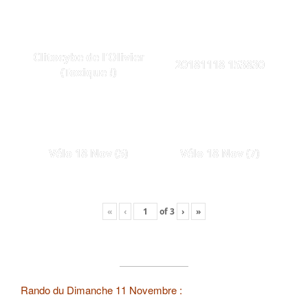
Clitocybe de l'Olivier
20181118 153830
(Toxique !)
Vélo 18 Nov (5)
Vélo 18 Nov (7)
«
‹
of
3
›
»
Rando du Dimanche 11 Novembre :