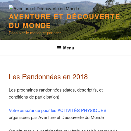
Aller
au
AVENTURE ET DÉCOUVERTE
contenu
DU MONDE
principal
Découvrir le monde et partager
Menu
Les Randonnées en 2018
Les prochaines randonnées (dates, descriptifs, et
conditions de participation)
Votre assurance pour les ACTIVITÉS PHYSIQUES
organisées par Aventure et Découverte du Monde
Covoiturage : la participation aux frais se fait à hauteur de