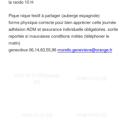
la rando 10 H
Pique nique festif à partager (auberge espagnole)
forme physique correcte pour bien apprécier cette journée
adhésion ADM et assurance individuelle obligatoires. sortie
reportée si mauvaises conditions météo (téléphoner le
matin)
geneviève 06,14,63,55,96
morello.genevieve@orange.fr
2018 12 27 Bérigoule
2018-12-27 (2)
(5)
2018-12-27 (5)
2018-12-27 (1)