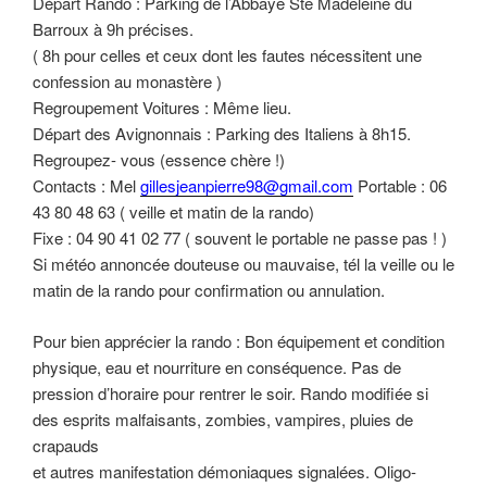
Départ Rando : Parking de l’Abbaye Ste Madeleine du
Barroux à 9h précises.
( 8h pour celles et ceux dont les fautes nécessitent une
confession au monastère )
Regroupement Voitures : Même lieu.
Départ des Avignonnais : Parking des Italiens à 8h15.
Regroupez- vous (essence chère !)
Contacts : Mel
gillesjeanpierre98@gmail.com
Portable : 06
43 80 48 63 ( veille et matin de la rando)
Fixe : 04 90 41 02 77 ( souvent le portable ne passe pas ! )
Si météo annoncée douteuse ou mauvaise, tél la veille ou le
matin de la rando pour confirmation ou annulation.
Pour bien apprécier la rando : Bon équipement et condition
physique, eau et nourriture en conséquence. Pas de
pression d’horaire pour rentrer le soir. Rando modifiée si
des esprits malfaisants, zombies, vampires, pluies de
crapauds
et autres manifestation démoniaques signalées. Oligo-