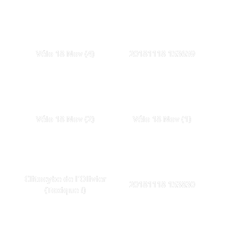
Vélo 18 Nov (4)
20181118 153659
Vélo 18 Nov (2)
Vélo 18 Nov (1)
Clitocybe de l'Olivier
20181118 153830
(Toxique !)