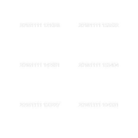
20181111 121028
20181111 153522
20181111 142931
20181111 153404
20181111 150227
20181111 104331