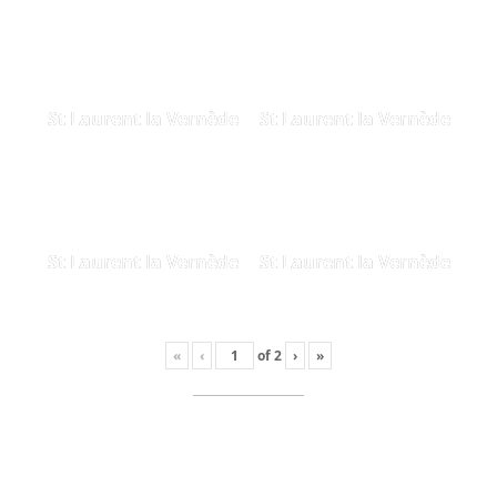
St Laurent la Vernède
St Laurent la Vernède
St Laurent la Vernède
St Laurent la Vernède
«
‹
of
2
›
»