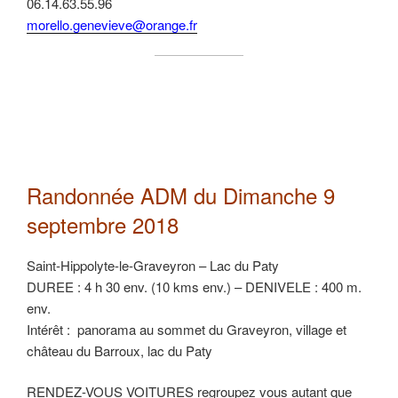
06.14.63.55.96
morello.genevieve@orange.fr
Randonnée ADM du Dimanche 9
septembre 2018
Saint-Hippolyte-le-Graveyron – Lac du Paty
DUREE : 4 h 30 env. (10 kms env.) – DENIVELE : 400 m.
env.
Intérêt : panorama au sommet du Graveyron, village et
château du Barroux, lac du Paty
RENDEZ-VOUS VOITURES regroupez vous autant que