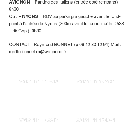
AVIGNON
: Parking des Italiens (entrée coté remparts) :
8h30
Ou : –
NYONS
: RDV au parking à gauche avant le rond-
point à l’entrée de Nyons (200m avant le tunnel sur la D538
– dir.Gap ): 9h30
CONTACT : Raymond BONNET (p 06 42 83 12 94) Mail :
mailto:bonnet.ra@wanadoo.fr
20181111 153414
20181111 165125
20181111 142617
20181111 104051