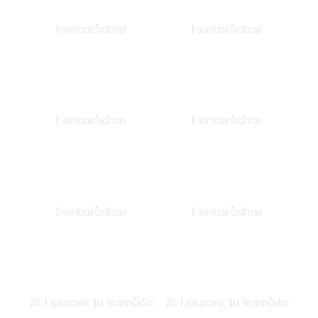
Fontarèches
Fontarèches
Fontarèches
Fontarèches
Fontarèches
Fontarèches
St Laurent la Vernède
St Laurent la Vernède