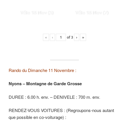
Vélo 18 Nov (5)
Vélo 18 Nov (7)
«
‹
of
3
›
»
Rando du Dimanche 11 Novembre :
Nyons – Montagne de Garde Grosse
DUREE : 6.00 h. env. – DENIVELE : 700 m. env.
RENDEZ-VOUS VOITURES : (Regroupons-nous autant
que possible en co-voiturage) :