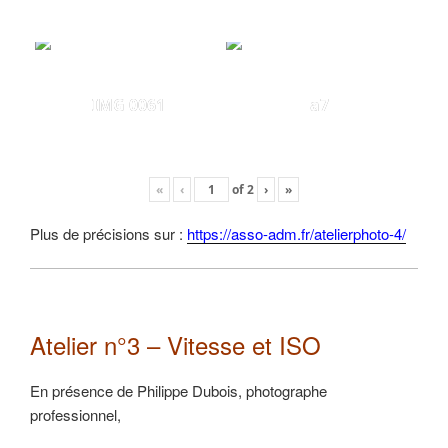
IMG 0061
a7
«
‹
of
2
›
»
Plus de précisions sur :
https://asso-adm.fr/atelierphoto-4/
Atelier n°3 – Vitesse et ISO
En présence de Philippe Dubois, photographe
professionnel,