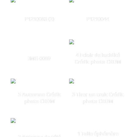
P1210083 (2)
P1210044
4 Eclair de lucidité
IMG 0069
Crédit photo CRDM
5 Automne Crédit
3 Tirer un trait Crédit
photo CRDM
photo CRDM
1 Toile éphémère