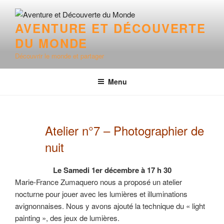
Aller
au
AVENTURE ET DÉCOUVERTE
contenu
DU MONDE
principal
Découvrir le monde et partager
Menu
Atelier n°7 – Photographier de
nuit
Le Samedi 1er décembre à 17 h 30
Marie-France Zumaquero nous a proposé un atelier
nocturne pour jouer avec les lumières et illuminations
avignonnaises. Nous y avons ajouté la technique du « light
painting », des jeux de lumières.