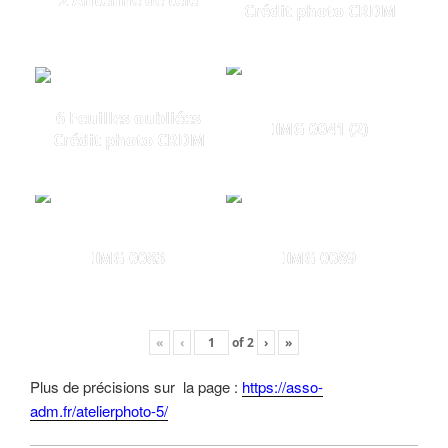
2 Antenne de télé
Crédit photo CRDM
6 Feuilles oubliées
IMG 0041 (2)
Crédit photo CRDM
IMG 0083
IMG 0089
«
‹
of
2
›
»
Plus de précisions sur la page :
https://asso-
adm.fr/atelierphoto-5/