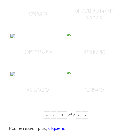
DEDOUBLEMENT
C018243
1.12.18
IMG 0157bis
P1210116
IMG 0329
C018219
«
‹
of
2
›
»
Pour en savoir plus,
cliquer ici
.