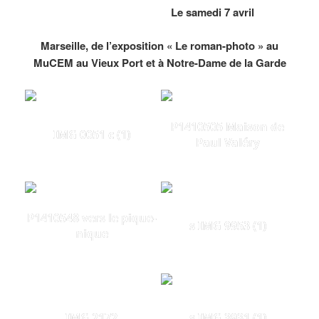
Le samedi 7 avril
Marseille, de l’exposition « Le roman-photo » au
MuCEM au Vieux Port et à Notre-Dame de la Garde
P1410505 Maison de
IMG 0051 c (1)
Paul Valéry
P1410548 vers le pique-
s IMG 9953 (1)
nique
IMG 2172
s IMG 3931 (1)