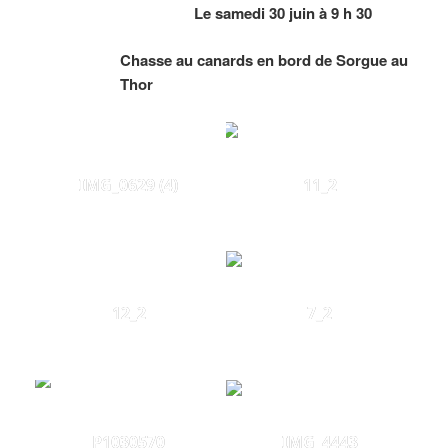
Le samedi 30 juin à 9 h 30
Chasse au canards en bord de Sorgue au
Thor
IMG_0629 (4)
11_2
12_2
7_2
P1030570
IMG_4443