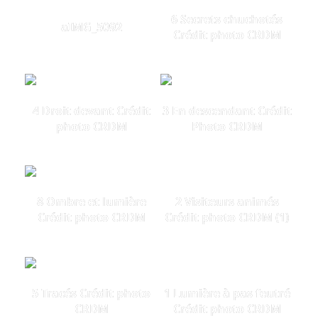
6 Secrets chuchotés
aIMG_5092
Crédit photo CRDM
4 Droit devant Crédit
3 En descendant Crédit
photo CRDM
Photo CRDM
8 Ombre et lumière
2 Visiteurs animés
Crédit photo CRDM
Crédit photo CRDM (1)
5 Tracés Crédit photo
1 Lumière à pas feutré
CRDM
Crédit photo CRDM