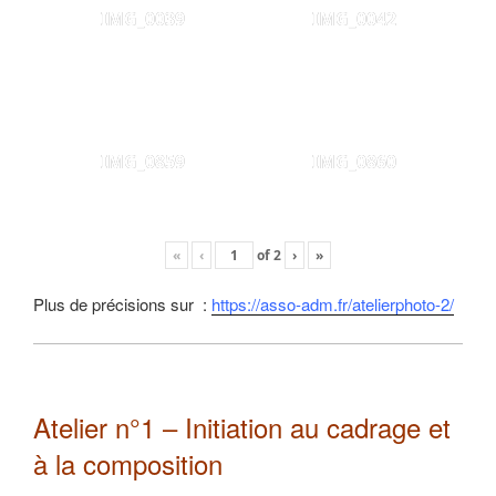
IMG_0039
IMG_0042
IMG_0859
IMG_0860
«
‹
of
2
›
»
Plus de précisions sur :
https://asso-adm.fr/atelierphoto-2/
Atelier n°1 – Initiation au cadrage et
à la composition