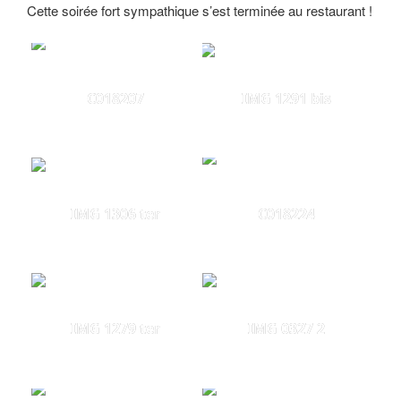
Cette soirée fort sympathique s’est terminée au restaurant !
C018207
IMG 1291 bis
IMG 1306 ter
C018224
IMG 1279 ter
IMG 0327 2