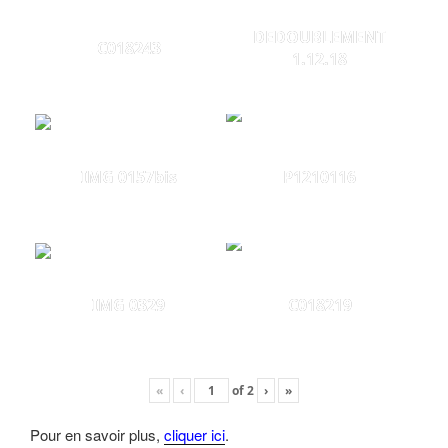
DEDOUBLEMENT
C018243
1.12.18
IMG 0157bis
P1210116
IMG 0329
C018219
«
‹
of
2
›
»
Pour en savoir plus,
cliquer ici
.