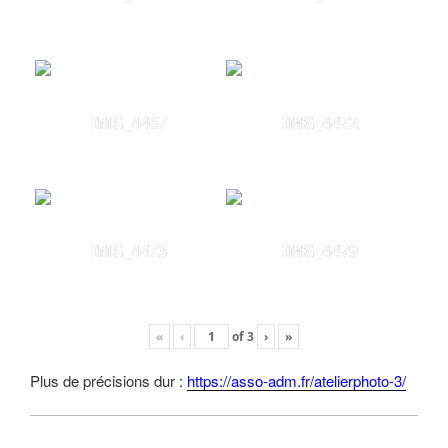
IMG_4467
IMG_4472
IMG_4473
IMG_4479
«
‹
of
3
›
»
Plus de précisions dur :
https://asso-adm.fr/atelierphoto-3/