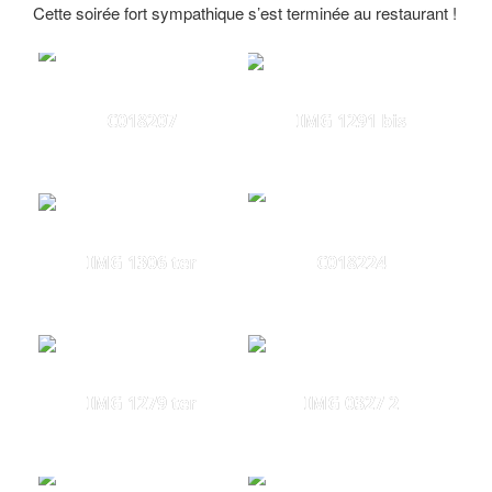
Cette soirée fort sympathique s’est terminée au restaurant !
C018207
IMG 1291 bis
IMG 1306 ter
C018224
IMG 1279 ter
IMG 0327 2