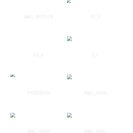
IMG_0629 (4)
11_2
12_2
7_2
P1030570
IMG_4443
IMG_4454
IMG_4455