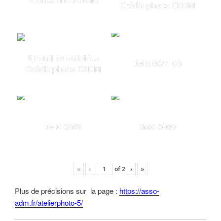
2 Antenne de télé
Crédit photo CRDM
6 Feuilles oubliées
IMG 0041 (2)
Crédit photo CRDM
IMG 0083
IMG 0089
«
‹
of
2
›
»
Plus de précisions sur la page :
https://asso-
adm.fr/atelierphoto-5/