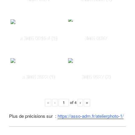
s IMG 0016 d (1)
IMG 0037
s IMG 3922 (1)
IMG 9927 (2)
«
‹
of
4
›
»
Plus de précisions sur :
https://asso-adm.fr/atelierphoto-1/