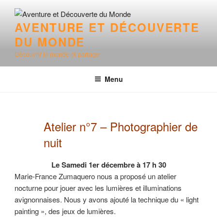
Aller
au
AVENTURE ET DÉCOUVERTE
contenu
DU MONDE
principal
Découvrir le monde et partager
Menu
Atelier n°7 – Photographier de
nuit
Le Samedi 1er décembre à 17 h 30
Marie-France Zumaquero nous a proposé un atelier
nocturne pour jouer avec les lumières et illuminations
avignonnaises. Nous y avons ajouté la technique du « light
painting », des jeux de lumières.