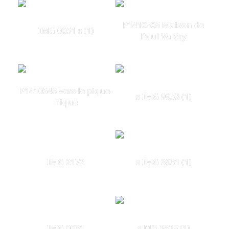
P1410505 Maison de
IMG 0051 c (1)
Paul Valéry
P1410548 vers le pique-
s IMG 9953 (1)
nique
IMG 2172
s IMG 3931 (1)
IMG 0031
s MG 3835 (1)