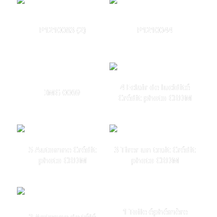
P1210083 (2)
P1210044
4 Eclair de lucidité
IMG 0069
Crédit photo CRDM
5 Automne Crédit
3 Tirer un trait Crédit
photo CRDM
photo CRDM
1 Toile éphémère