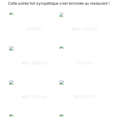
Cette soirée fort sympathique s’est terminée au restaurant !
C018207
IMG 1291 bis
IMG 1306 ter
C018224
IMG 1279 ter
IMG 0327 2