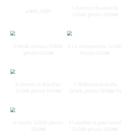
6 Secrets chuchotés
aIMG_5092
Crédit photo CRDM
4 Droit devant Crédit
3 En descendant Crédit
photo CRDM
Photo CRDM
8 Ombre et lumière
2 Visiteurs animés
Crédit photo CRDM
Crédit photo CRDM (1)
5 Tracés Crédit photo
1 Lumière à pas feutré
CRDM
Crédit photo CRDM