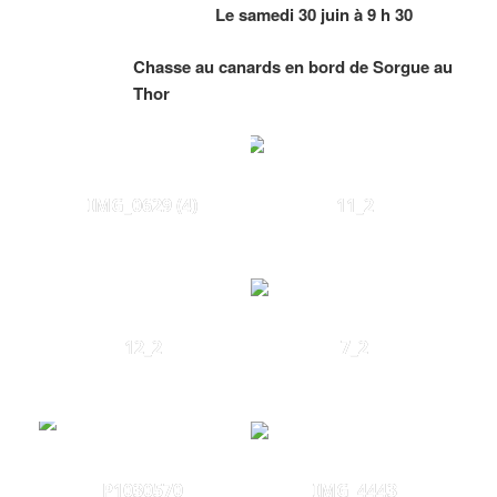
Le samedi 30 juin à 9 h 30
Chasse au canards en bord de Sorgue au
Thor
IMG_0629 (4)
11_2
12_2
7_2
P1030570
IMG_4443