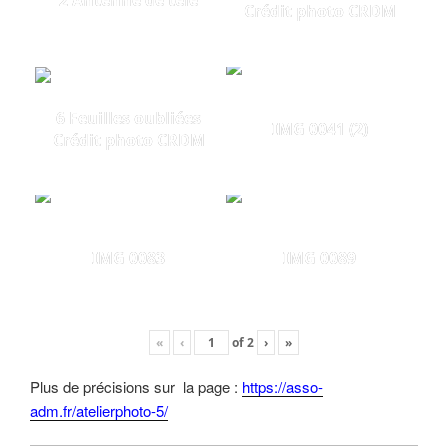
2 Antenne de télé
Crédit photo CRDM
6 Feuilles oubliées
IMG 0041 (2)
Crédit photo CRDM
IMG 0083
IMG 0089
«
‹
of
2
›
»
Plus de précisions sur la page :
https://asso-
adm.fr/atelierphoto-5/