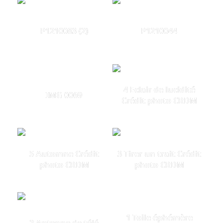
P1210083 (2)
P1210044
4 Eclair de lucidité
IMG 0069
Crédit photo CRDM
5 Automne Crédit
3 Tirer un trait Crédit
photo CRDM
photo CRDM
1 Toile éphémère