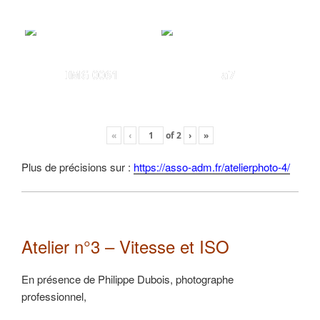
IMG 0061
a7
«
‹
of
2
›
»
Plus de précisions sur :
https://asso-adm.fr/atelierphoto-4/
Atelier n°3 – Vitesse et ISO
En présence de Philippe Dubois, photographe
professionnel,