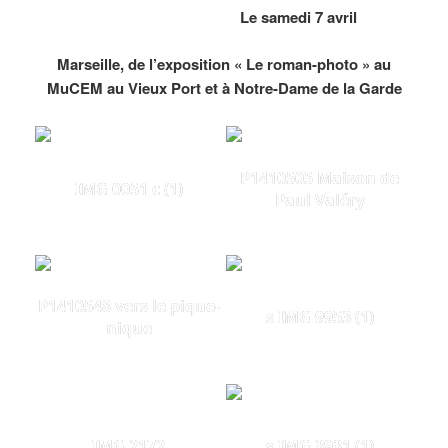
Le samedi 7 avril
Marseille, de l’exposition « Le roman-photo » au
MuCEM au Vieux Port et à Notre-Dame de la Garde
P1410505 Maison de
IMG 0051 c (1)
Paul Valéry
P1410548 vers le pique-
s IMG 9953 (1)
nique
IMG 2172
s IMG 3931 (1)