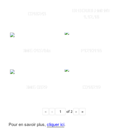
DEDOUBLEMENT
C018243
1.12.18
IMG 0157bis
P1210116
IMG 0329
C018219
«
‹
of
2
›
»
Pour en savoir plus,
cliquer ici
.