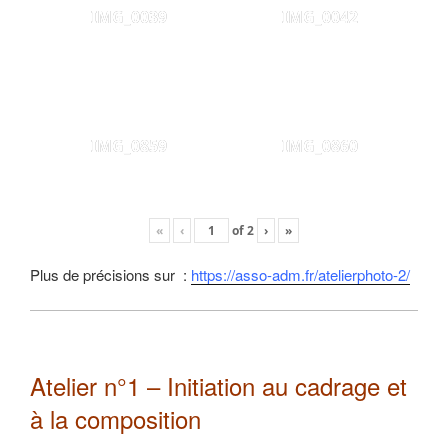
IMG_0039
IMG_0042
IMG_0859
IMG_0860
«
‹
of
2
›
»
Plus de précisions sur :
https://asso-adm.fr/atelierphoto-2/
Atelier n°1 – Initiation au cadrage et
à la composition