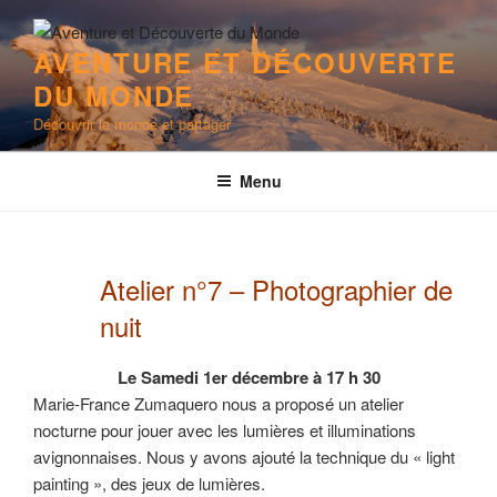
Aller
au
AVENTURE ET DÉCOUVERTE
contenu
DU MONDE
principal
Découvrir le monde et partager
Menu
Atelier n°7 – Photographier de
nuit
Le Samedi 1er décembre à 17 h 30
Marie-France Zumaquero nous a proposé un atelier
nocturne pour jouer avec les lumières et illuminations
avignonnaises. Nous y avons ajouté la technique du « light
painting », des jeux de lumières.