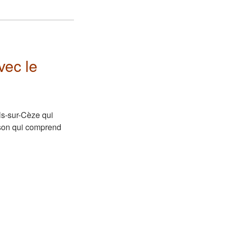
vec le
ols-sur-Cèze qui
 son qui comprend