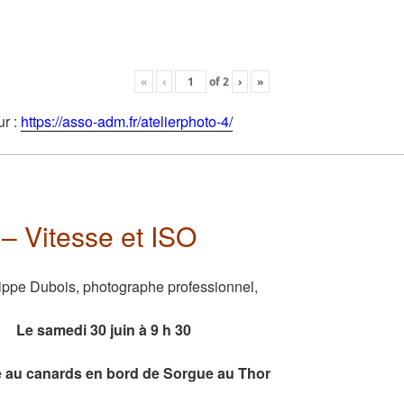
«
‹
of
2
›
»
ur :
https://asso-adm.fr/atelierphoto-4/
 – Vitesse et ISO
ippe Dubois, photographe professionnel,
di 30 juin à 9 h 30
 au canards en bord de Sorgue au Thor