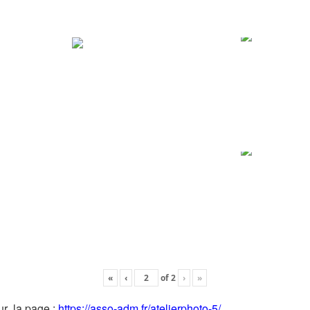
«
‹
of
2
›
»
ur la page :
https://asso-adm.fr/atelierphoto-5/