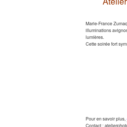
Atelie
Marie-France Zumaqu
illuminations avigno
lumières.
Cette soirée fort sym
Pour en savoir plus,
Contact : atelierph