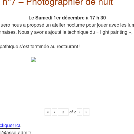
r n°7 – Photographier de nuit
Le Samedi 1er décembre à 17 h 30
ero nous a proposé un atelier nocturne pour jouer avec les lum
nnaises. Nous y avons ajouté la technique du « light painting »,
pathique s’est terminée au restaurant !
«
‹
of
2
›
»
cliquer ici
.
oto@asso-adm.fr