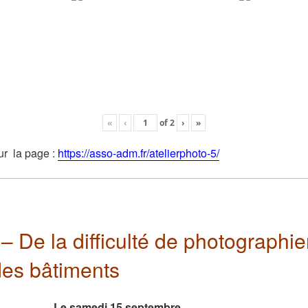
«
‹
of
2
›
»
ur la page :
https://asso-adm.fr/atelierphoto-5/
 – De la difficulté de photographie
 des bâtiments
e samedi 15 septembre