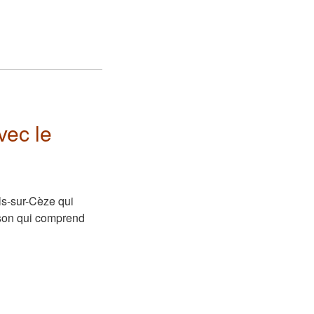
vec le
ols-sur-Cèze qui
 son qui comprend