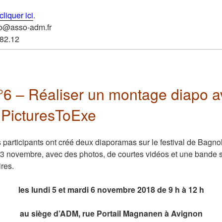
cliquer ici
.
oto@asso-adm.fr
.82.12
n°6 –
Réaliser un montage diapo
a
 PicturesToExe
es participants ont créé deux diaporamas sur le festival de Bagn
le 3 novembre, avec des photos, de courtes vidéos et une bande
res.
les lundi 5 et mardi 6 novembre 2018 de 9 h à 12 h
au siège d’ADM, rue Portail Magnanen à Avignon