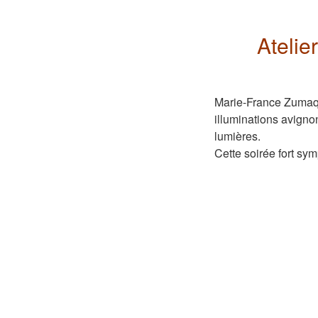
Atelie
Marie-France Zumaqu
illuminations avigno
lumières.
Cette soirée fort sym