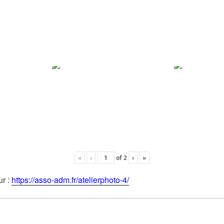
«
‹
of
2
›
»
ur :
https://asso-adm.fr/atelierphoto-4/