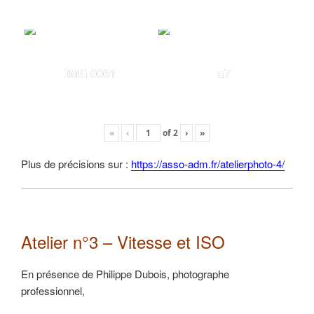
IMG 0061
a7
«
‹
of
2
›
»
Plus de précisions sur :
https://asso-adm.fr/atelierphoto-4/
Atelier n°3 – Vitesse et ISO
En présence de Philippe Dubois, photographe
professionnel,