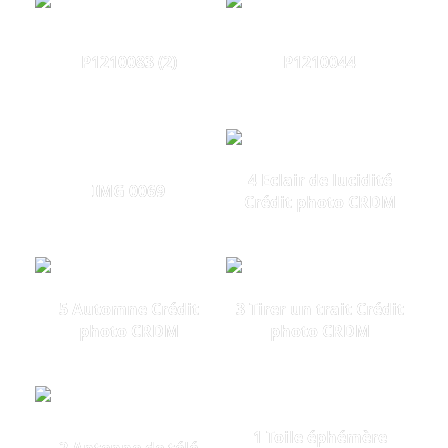
P1210083 (2)
P1210044
4 Eclair de lucidité
IMG 0069
Crédit photo CRDM
5 Automne Crédit
3 Tirer un trait Crédit
photo CRDM
photo CRDM
1 Toile éphémère