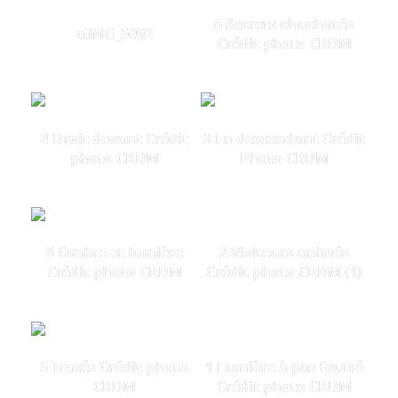
6 Secrets chuchotés
aIMG_5092
Crédit photo CRDM
4 Droit devant Crédit
3 En descendant Crédit
photo CRDM
Photo CRDM
8 Ombre et lumière
2 Visiteurs animés
Crédit photo CRDM
Crédit photo CRDM (1)
5 Tracés Crédit photo
1 Lumière à pas feutré
CRDM
Crédit photo CRDM