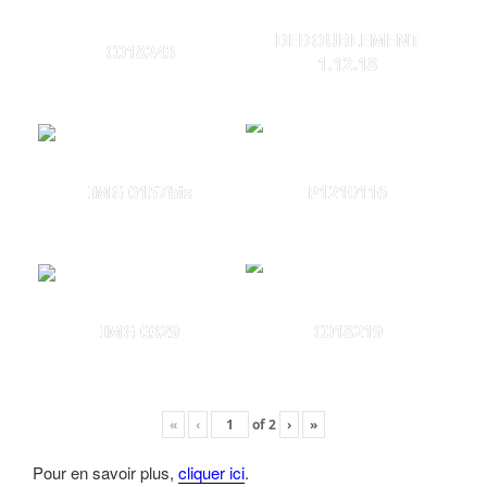
DEDOUBLEMENT
C018243
1.12.18
IMG 0157bis
P1210116
IMG 0329
C018219
«
‹
of
2
›
»
Pour en savoir plus,
cliquer ici
.