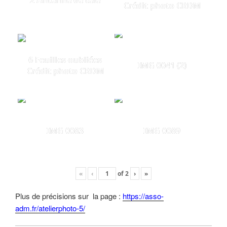
2 Antenne de télé
Crédit photo CRDM
6 Feuilles oubliées
IMG 0041 (2)
Crédit photo CRDM
IMG 0083
IMG 0089
«
‹
of
2
›
»
Plus de précisions sur la page :
https://asso-
adm.fr/atelierphoto-5/