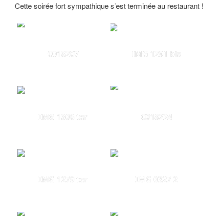
Cette soirée fort sympathique s’est terminée au restaurant !
C018207
IMG 1291 bis
IMG 1306 ter
C018224
IMG 1279 ter
IMG 0327 2