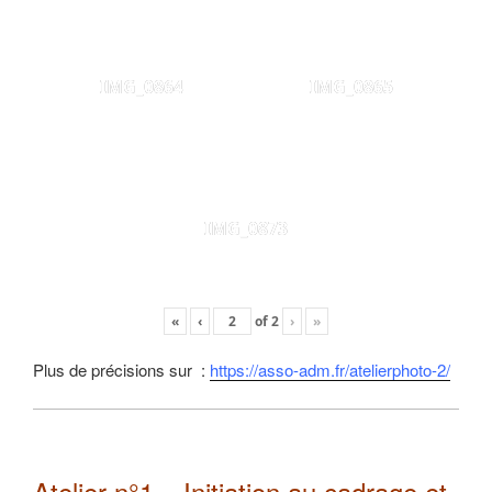
IMG_0864
IMG_0865
IMG_0873
«
‹
of
2
›
»
Plus de précisions sur :
https://asso-adm.fr/atelierphoto-2/
Atelier n°1 – Initiation au cadrage et