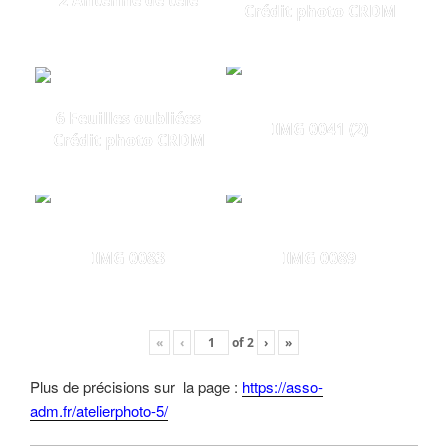
2 Antenne de télé
Crédit photo CRDM
6 Feuilles oubliées
IMG 0041 (2)
Crédit photo CRDM
IMG 0083
IMG 0089
«
‹
of
2
›
»
Plus de précisions sur la page :
https://asso-
adm.fr/atelierphoto-5/