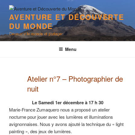
Aller
au
AVENTURE ET DÉCOUVERTE
contenu
DU MONDE
principal
Découvrir le monde et partager
Menu
Atelier n°7 – Photographier de
nuit
Le Samedi 1er décembre à 17 h 30
Marie-France Zumaquero nous a proposé un atelier
nocturne pour jouer avec les lumières et illuminations
avignonnaises. Nous y avons ajouté la technique du « light
painting », des jeux de lumières.