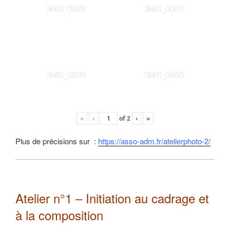
IMG_0039
IMG_0042
IMG_0859
IMG_0860
«
‹
of
2
›
»
Plus de précisions sur :
https://asso-adm.fr/atelierphoto-2/
Atelier n°1 – Initiation au cadrage et
à la composition