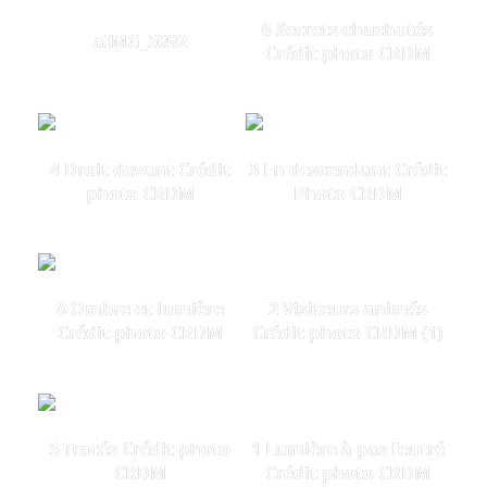
6 Secrets chuchotés
aIMG_5092
Crédit photo CRDM
4 Droit devant Crédit
3 En descendant Crédit
photo CRDM
Photo CRDM
8 Ombre et lumière
2 Visiteurs animés
Crédit photo CRDM
Crédit photo CRDM (1)
5 Tracés Crédit photo
1 Lumière à pas feutré
CRDM
Crédit photo CRDM