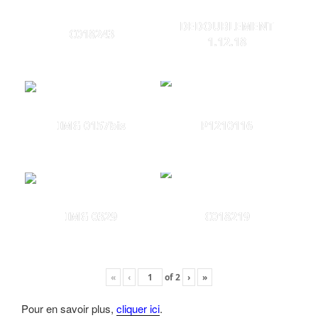
DEDOUBLEMENT
C018243
1.12.18
IMG 0157bis
P1210116
IMG 0329
C018219
«
‹
of
2
›
»
Pour en savoir plus,
cliquer ici
.