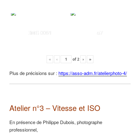
IMG 0061
a7
«
‹
of
2
›
»
Plus de précisions sur :
https://asso-adm.fr/atelierphoto-4/
Atelier n°3 – Vitesse et ISO
En présence de Philippe Dubois, photographe
professionnel,