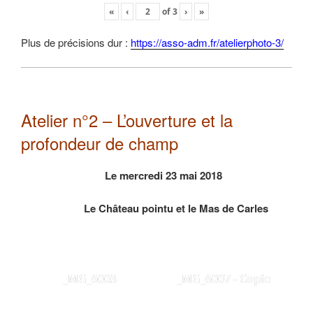
«
‹
of
3
›
»
Plus de précisions dur :
https://asso-adm.fr/atelierphoto-3/
Atelier n°2 – L’ouverture et la
profondeur de champ
Le mercredi 23 mai 2018
Le Château pointu et le Mas de Carles
_MG_6003
_MG_6007 - Copie