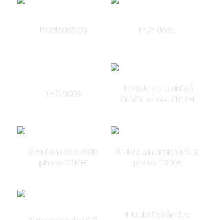
P1210083 (2)
P1210044
4 Eclair de lucidité
IMG 0069
Crédit photo CRDM
5 Automne Crédit
3 Tirer un trait Crédit
photo CRDM
photo CRDM
1 Toile éphémère