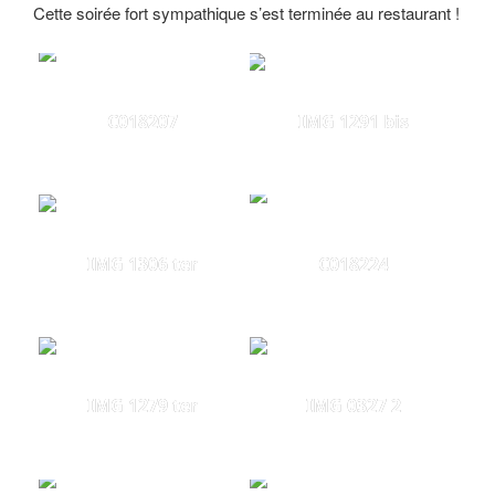
Cette soirée fort sympathique s’est terminée au restaurant !
C018207
IMG 1291 bis
IMG 1306 ter
C018224
IMG 1279 ter
IMG 0327 2