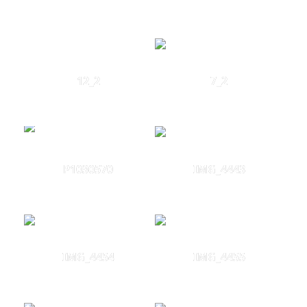
12_2
7_2
P1030570
IMG_4443
IMG_4454
IMG_4455