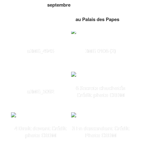
septembre
au Palais des Papes
aIMG_4945
IMG 0106 (2)
6 Secrets chuchotés
aIMG_5092
Crédit photo CRDM
4 Droit devant Crédit
3 En descendant Crédit
photo CRDM
Photo CRDM