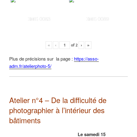
IMG 0083
IMG 0089
«
‹
of
2
›
»
Plus de précisions sur la page :
https://asso-
adm.fr/atelierphoto-5/
Atelier n°4 – De la difficulté de
photographier à l’intérieur des
bâtiments
Le samedi 15