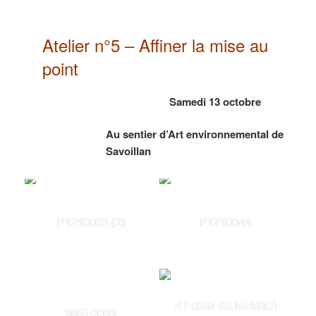
Atelier n°5 – Affiner la mise au
point
Samedi 13 octobre
Au sentier d’Art environnemental de
Savoillan
P1210083 (2)
P1210044
4 Eclair de lucidité
IMG 0069