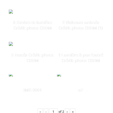
8 Ombre et lumière
2 Visiteurs animés
Crédit photo CRDM
Crédit photo CRDM (1)
5 Tracés Crédit photo
1 Lumière à pas feutré
CRDM
Crédit photo CRDM
IMG 0061
a7
«
‹
of
2
›
»