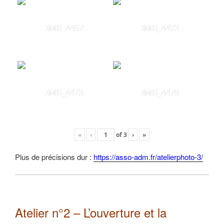
IMG_4467
IMG_4472
IMG_4473
IMG_4479
«
‹
of
3
›
»
Plus de précisions dur :
https://asso-adm.fr/atelierphoto-3/
Atelier n°2 – L’ouverture et la