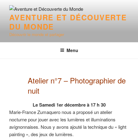
Aller
au
AVENTURE ET DÉCOUVERTE
contenu
DU MONDE
principal
Découvrir le monde et partager
Menu
Atelier n°7 – Photographier de
nuit
Le Samedi 1er décembre à 17 h 30
Marie-France Zumaquero nous a proposé un atelier
nocturne pour jouer avec les lumières et illuminations
avignonnaises. Nous y avons ajouté la technique du « light
painting », des jeux de lumières.