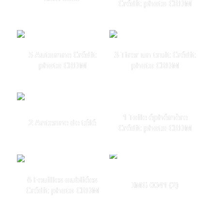
Crédit photo CRDM
5 Automne Crédit
3 Tirer un trait Crédit
photo CRDM
photo CRDM
1 Toile éphémère
2 Antenne de télé
Crédit photo CRDM
6 Feuilles oubliées
IMG 0041 (2)
Crédit photo CRDM