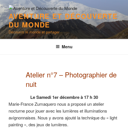
Aller
au
AVENTURE ET DÉCOUVERTE
contenu
DU MONDE
principal
Découvrir le monde et partager
Menu
Atelier n°7 – Photographier de
nuit
Le Samedi 1er décembre à 17 h 30
Marie-France Zumaquero nous a proposé un atelier
nocturne pour jouer avec les lumières et illuminations
avignonnaises. Nous y avons ajouté la technique du « light
painting », des jeux de lumières.