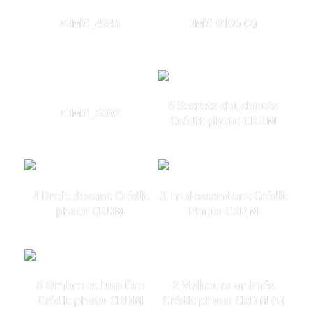
aIMG_4945
IMG 0106 (2)
6 Secrets chuchotés
aIMG_5092
Crédit photo CRDM
4 Droit devant Crédit
3 En descendant Crédit
photo CRDM
Photo CRDM
8 Ombre et lumière
2 Visiteurs animés
Crédit photo CRDM
Crédit photo CRDM (1)