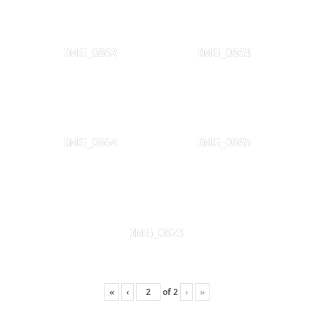
IMG_0862
IMG_0863
IMG_0864
IMG_0865
IMG_0873
«
‹
of
2
›
»