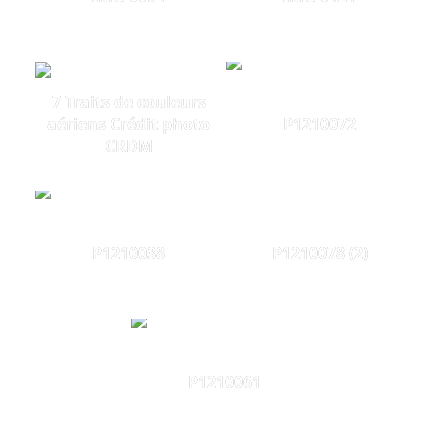
7 Traits de couleurs
aériens Crédit photo
P1210072
CRDM
P1210038
P1210078 (2)
P1210061