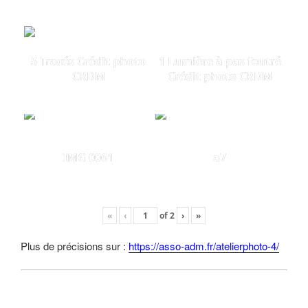
5 Tracés Crédit photo
1 Lumière à pas feutré
CRDM
Crédit photo CRDM
IMG 0061
a7
«
‹
of
2
›
»
Plus de précisions sur :
https://asso-adm.fr/atelierphoto-4/