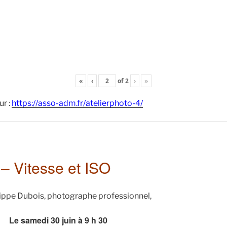
«
‹
of
2
›
»
ur :
https://asso-adm.fr/atelierphoto-4/
 – Vitesse et ISO
ippe Dubois, photographe professionnel,
di 30 juin à 9 h 30