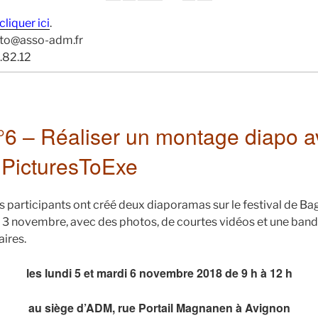
cliquer ici
.
hoto@asso-adm.fr
.82.12
n°6 –
Réaliser un montage diapo
a
 PicturesToExe
es participants ont créé deux diaporamas sur le festival de B
 le 3 novembre, avec des photos, de courtes vidéos et une ba
ires.
les lundi 5 et mardi 6 novembre 2018 de 9 h à 12 h
au siège d’ADM, rue Portail Magnanen à Avignon