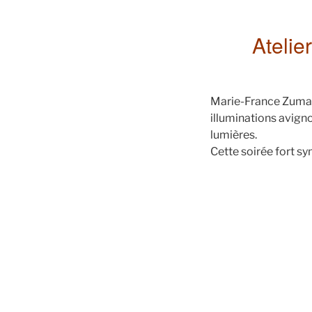
Atelie
Marie-France Zumaqu
illuminations avigno
lumières.
Cette soirée fort sy