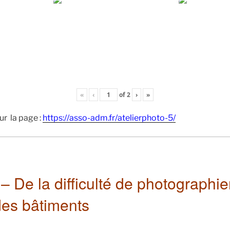
«
‹
of
2
›
»
ur la page :
https://asso-adm.fr/atelierphoto-5/
 – De la difficulté de photographie
 des bâtiments