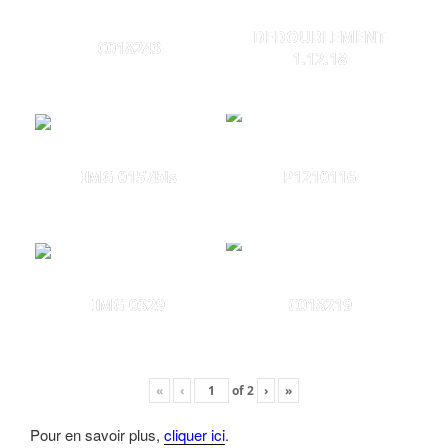
DEDOUBLEMENT
C018243
1.12.18
IMG 0157bis
P1210116
IMG 0329
C018219
«
‹
of
2
›
»
Pour en savoir plus,
cliquer ici
.