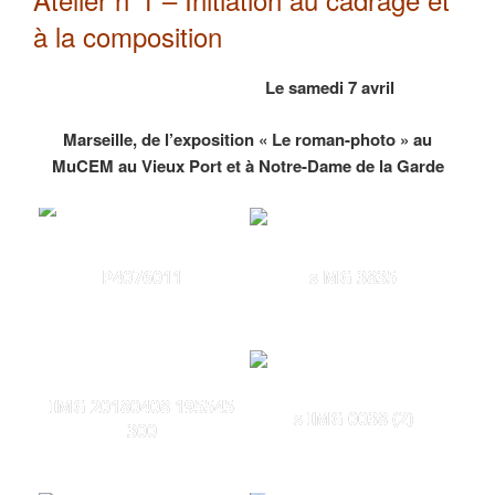
à la composition
Le samedi 7 avril
Marseille, de l’exposition « Le roman-photo » au
MuCEM au Vieux Port et à Notre-Dame de la Garde
P4076011
s MG 3835
IMG 20180408 195545
s IMG 0038 (2)
300