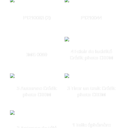
P1210083 (2)
P1210044
4 Eclair de lucidité
IMG 0069
Crédit photo CRDM
5 Automne Crédit
3 Tirer un trait Crédit
photo CRDM
photo CRDM
1 Toile éphémère