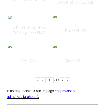
2 Antenne de télé
Crédit photo CRDM
6 Feuilles oubliées
IMG 0041 (2)
Crédit photo CRDM
IMG 0083
IMG 0089
«
‹
of
2
›
»
Plus de précisions sur la page :
https://asso-
adm.fr/atelierphoto-5/