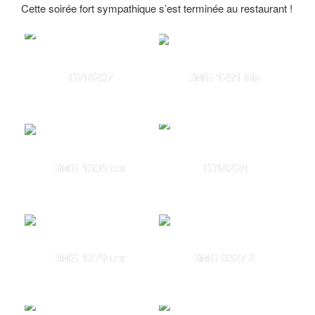
Cette soirée fort sympathique s’est terminée au restaurant !
C018207
IMG 1291 bis
IMG 1306 ter
C018224
IMG 1279 ter
IMG 0327 2