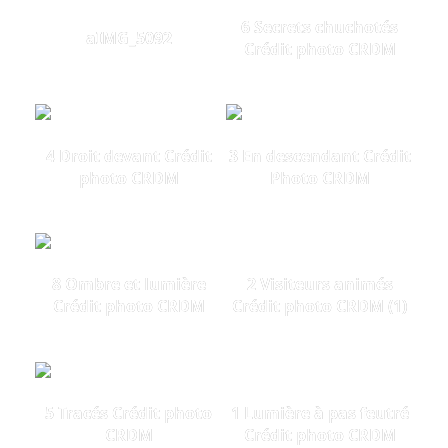
6 Secrets chuchotés
aIMG_5092
Crédit photo CRDM
4 Droit devant Crédit
3 En descendant Crédit
photo CRDM
Photo CRDM
8 Ombre et lumière
2 Visiteurs animés
Crédit photo CRDM
Crédit photo CRDM (1)
5 Tracés Crédit photo
1 Lumière à pas feutré
CRDM
Crédit photo CRDM