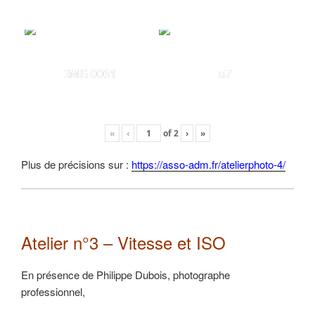
IMG 0061
a7
«
‹
of
2
›
»
Plus de précisions sur :
https://asso-adm.fr/atelierphoto-4/
Atelier n°3 – Vitesse et ISO
En présence de Philippe Dubois, photographe
professionnel,