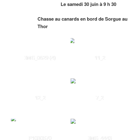
Le samedi 30 juin à 9 h 30
Chasse au canards en bord de Sorgue au
Thor
IMG_0629 (4)
11_2
12_2
7_2
P1030570
IMG_4443