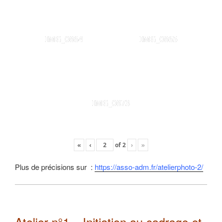
IMG_0864
IMG_0865
IMG_0873
«
‹
of
2
›
»
Plus de précisions sur :
https://asso-adm.fr/atelierphoto-2/
Atelier n°1 – Initiation au cadrage et