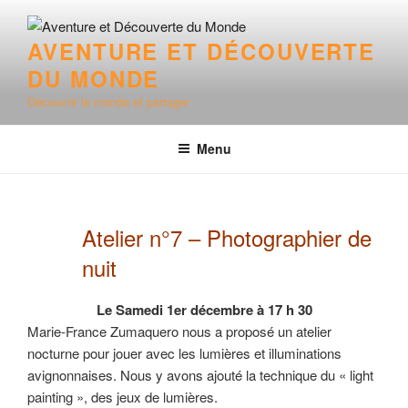
Aller
au
AVENTURE ET DÉCOUVERTE
contenu
DU MONDE
principal
Découvrir le monde et partager
Menu
Atelier n°7 – Photographier de
nuit
Le Samedi 1er décembre à 17 h 30
Marie-France Zumaquero nous a proposé un atelier
nocturne pour jouer avec les lumières et illuminations
avignonnaises. Nous y avons ajouté la technique du « light
painting », des jeux de lumières.