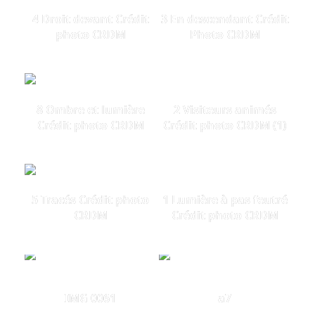
4 Droit devant Crédit
3 En descendant Crédit
photo CRDM
Photo CRDM
8 Ombre et lumière
2 Visiteurs animés
Crédit photo CRDM
Crédit photo CRDM (1)
5 Tracés Crédit photo
1 Lumière à pas feutré
CRDM
Crédit photo CRDM
IMG 0061
a7