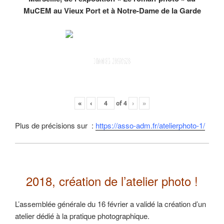
MuCEM au Vieux Port et à Notre-Dame de la Garde
IMG 3953
«
‹
of
4
›
»
Plus de précisions sur :
https://asso-adm.fr/atelierphoto-1/
2018, création de l’atelier photo !
L’assemblée générale du 16 février a validé la création d’un
atelier dédié à la pratique photographique.