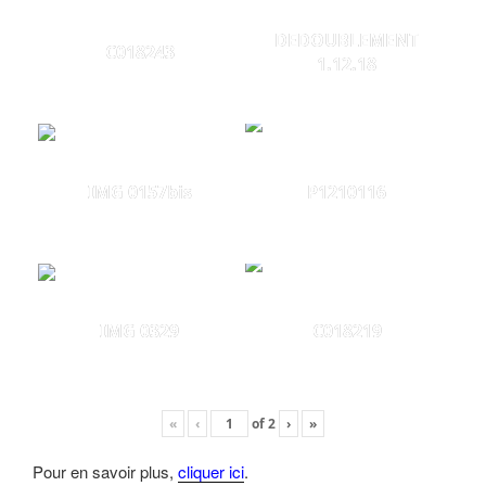
DEDOUBLEMENT
C018243
1.12.18
IMG 0157bis
P1210116
IMG 0329
C018219
«
‹
of
2
›
»
Pour en savoir plus,
cliquer ici
.