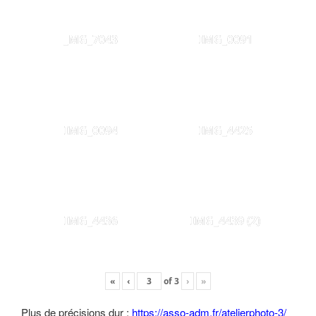
_MG_7043
IMG_0091
IMG_0094
IMG_4425
IMG_4436
IMG_4439 (2)
«
‹
of
3
›
»
Plus de précisions dur :
https://asso-adm.fr/atelierphoto-3/