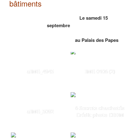
bâtiments
Le samedi 15
septembre
au Palais des Papes
aIMG_4945
IMG 0106 (2)
6 Secrets chuchotés
aIMG_5092
Crédit photo CRDM