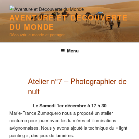
Aller
au
AVENTURE ET DÉCOUVERTE
contenu
DU MONDE
principal
Découvrir le monde et partager
Menu
Atelier n°7 – Photographier de
nuit
Le Samedi 1er décembre à 17 h 30
Marie-France Zumaquero nous a proposé un atelier
nocturne pour jouer avec les lumières et illuminations
avignonnaises. Nous y avons ajouté la technique du « light
painting », des jeux de lumières.