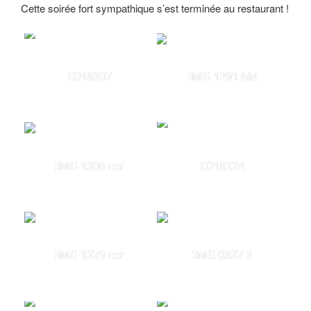
Cette soirée fort sympathique s’est terminée au restaurant !
C018207
IMG 1291 bis
IMG 1306 ter
C018224
IMG 1279 ter
IMG 0327 2