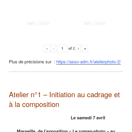
IMG_0859
IMG_0860
«
‹
of
2
›
»
Plus de précisions sur :
https://asso-adm.fr/atelierphoto-2/
Atelier n°1 – Initiation au cadrage et
à la composition
Le samedi 7 avril
Marseille, de l’exposition « Le roman-photo » au