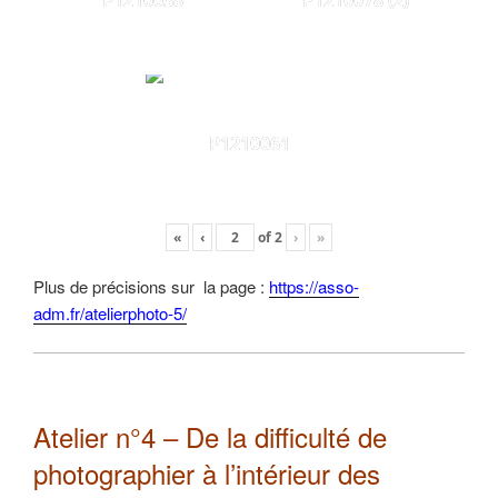
P1210038
P1210078 (2)
P1210061
«
‹
of
2
›
»
Plus de précisions sur la page :
https://asso-
adm.fr/atelierphoto-5/
Atelier n°4 – De la difficulté de
photographier à l’intérieur des