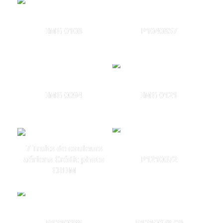
IMG 0108
P1040857
IMG 0094
IMG 0121
7 Traits de couleurs
aériens Crédit photo
P1210072
CRDM